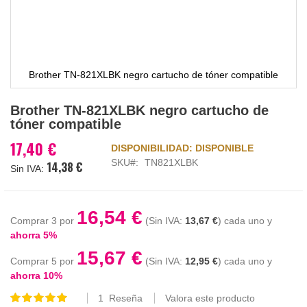
Brother TN-821XLBK negro cartucho de tóner compatible
Saltar
Brother TN-821XLBK negro cartucho de
al
tóner compatible
comienzo
de
17,40 €
DISPONIBILIDAD:
DISPONIBLE
la
SKU
TN821XLBK
14,38 €
galería
de
imágenes
16,54 €
Comprar 3 por
13,67 €
cada uno y
ahorra
5
%
15,67 €
Comprar 5 por
12,95 €
cada uno y
ahorra
10
%
1
Reseña
Valora este producto
Valoración: