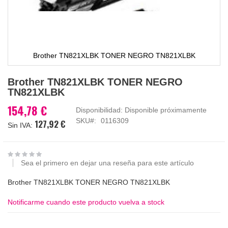
Brother TN821XLBK TONER NEGRO TN821XLBK
Saltar
Brother TN821XLBK TONER NEGRO
al
TN821XLBK
comienzo
de
154,78 €
Disponibilidad:
Disponible próximamente
la
SKU
0116309
127,92 €
galería
de
imágenes
Sea el primero en dejar una reseña para este artículo
Brother TN821XLBK TONER NEGRO TN821XLBK
Notificarme cuando este producto vuelva a stock