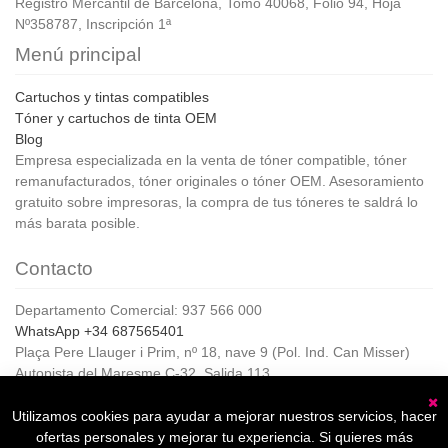
Registro Mercantil de Barcelona, Tomo 40068, Folio 94, Hoja
Nº358787, Inscripción 1ª
Menú principal
Cartuchos y tintas compatibles
Tóner y cartuchos de tinta OEM
Blog
Empresa especializada en la venta de tóner compatible, tóner
remanufacturados, tóner originales o tóner OEM. Asesoramiento
gratuito sobre impresoras, la compra de tus tóneres te saldrá lo
más barata posible.
Contacto
Departamento Comercial: 937 566 000
WhatsApp +34 687565401
Plaça Pere Llauger i Prim, nº 18, nave 9 (Pol. Ind. Can Misser)
Autopista del Maresme C-32, Salida 113
08360, Canet de Mar (Barcelona)
Horario de Atención al cliente:
Utilizamos cookies para ayudar a mejorar nuestros servicios, hacer
C
De lunes a jueves de 8:00 a 17:00,
ofertas personales y mejorar tu experiencia. Si quieres más