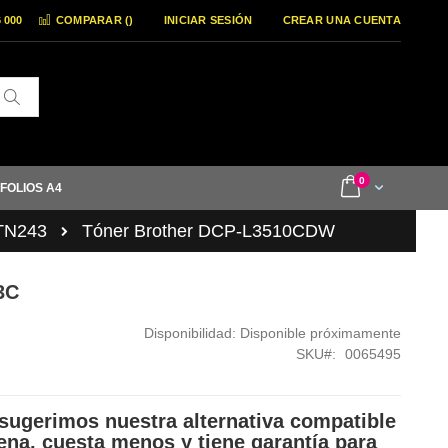
6 000
COMPARAR (
)
INICIAR SESIÓN
CREAR UNA CUENTA
Buscar
items
0
Cart
 FOLIOS A4
 TN243
Tóner Brother DCP-L3510CDW
3C
Disponibilidad:
Disponible próximamente
SKU
0065495
sugerimos nuestra alternativa compatible
ena, cuesta menos y tiene garantía para