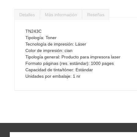
Saltar
al
Detalles
Más información
Reseñas
comienzo
de
la
TN243C
galería
Tipología: Toner
de
Tecnología de impresión: Láser
imágenes
Color de impresión: cian
Tipología general: Producto para impresora laser
Formato páginas (res. estándar): 1000 pages
Capacidad de tinta/tóner: Estándar
Unidades por embalaje: 1 nr