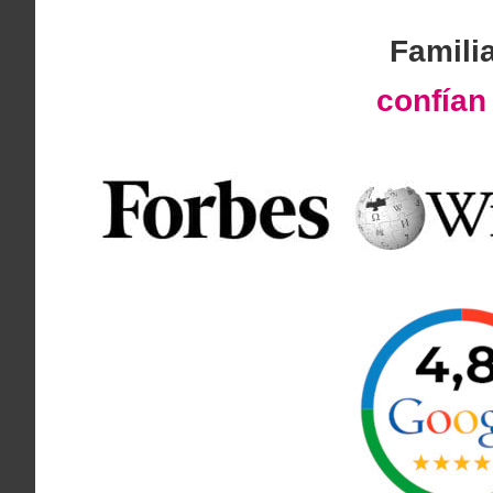
Famili
confía