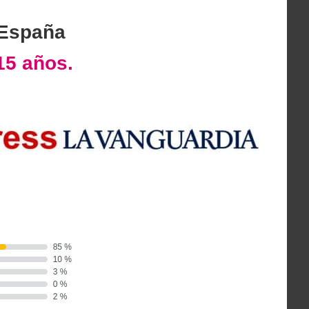
 España
15 años.