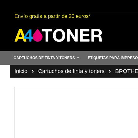
Ir
al
Envío gratis a partir de 20 euros*
contenido
CARTUCHOS DE TINTA Y TONERS
ETIQUETAS PARA IMPRES
Inicio
Cartuchos de tinta y toners
BROTHER 
Saltar
al
final
de
la
galería
de
imágenes