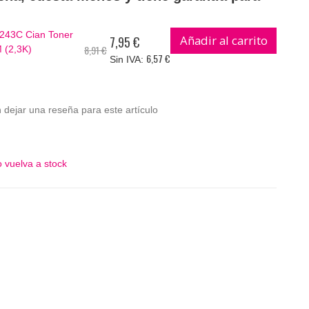
243C Cian Toner
Añadir al carrito
7,95 €
Precio
8,91 €
 (2,3K)
especial
6,57 €
 dejar una reseña para este artículo
 vuelva a stock