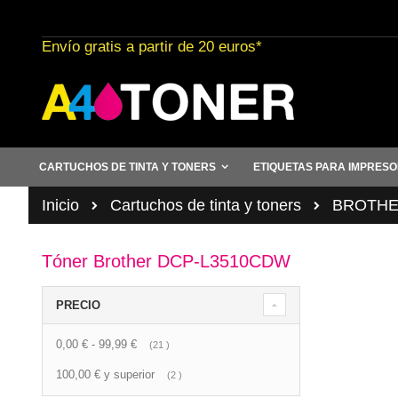
Ir
al
Envío gratis a partir de 20 euros*
contenido
CARTUCHOS DE TINTA Y TONERS
ETIQUETAS PARA IMPRES
Inicio
Cartuchos de tinta y toners
BROTHER 
Tóner Brother DCP-L3510CDW
PRECIO
0,00 €
-
99,99 €
artículo
21
100,00 €
y superior
artículo
2