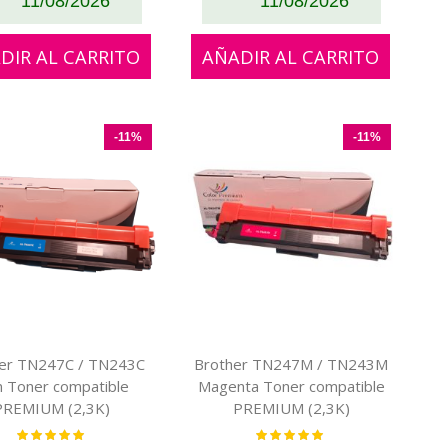
11/08/2026
11/08/2026
DIR AL CARRITO
AÑADIR AL CARRITO
-11%
-11%
er TN247C / TN243C
Brother TN247M / TN243M
n Toner compatible
Magenta Toner compatible
PREMIUM (2,3K)
PREMIUM (2,3K)
Valoración:
Valoración:
100%
100%