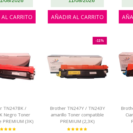
1/08/2026
11/08/2026
 AL CARRITO
AÑADIR AL CARRITO
AÑA
-11%
er TN247BK /
Brother TN247Y / TN243Y
Broth
 Negro Toner
amarillo Toner compatible
Cia
le PREMIUM (3K)
PREMIUM (2,3K)
loración:
Valoración:
100%
100%