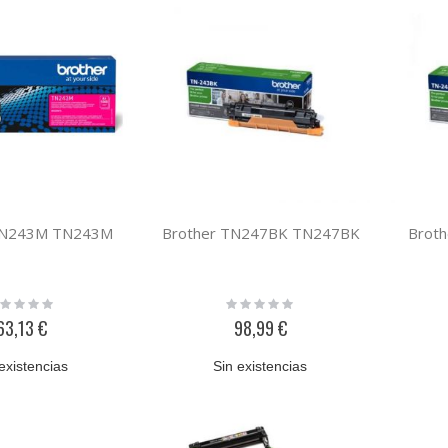
TN243M TN243M
Brother TN247BK TN247BK
Brot
ting:
Rating:
%
0%
63,13 €
98,99 €
existencias
Sin existencias