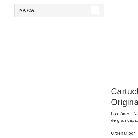
MARCA
Cartuc
Origin
Los tóner TN
de gran capac
Ordenar por