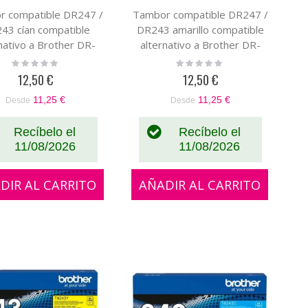
r compatible DR247 /
Tambor compatible DR247 /
43 cían compatible
DR243 amarillo compatible
nativo a Brother DR-
alternativo a Brother DR-
247 / DR-243
247 / DR-243
Rating:
Rating:
0%
0%
12,50 €
12,50 €
11,25 €
11,25 €
Desde
Desde
Recíbelo el
Recíbelo el
11/08/2026
11/08/2026
DIR AL CARRITO
AÑADIR AL CARRITO