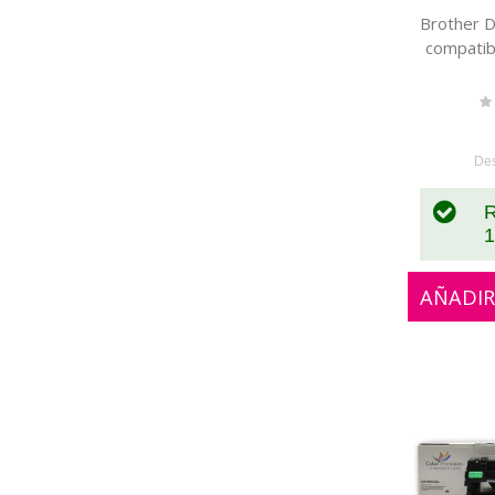
Brother 
compatib
Ra
0
De
R
1
AÑADIR