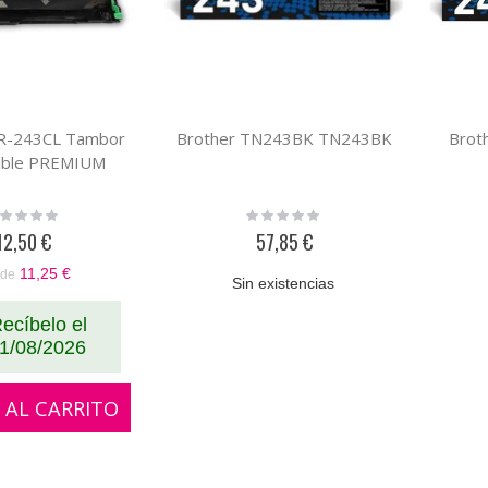
DR-243CL Tambor
Brother TN243BK TN243BK
Brot
ible PREMIUM
ting:
Rating:
%
0%
12,50 €
57,85 €
11,25 €
de
Sin existencias
ecíbelo el
1/08/2026
 AL CARRITO