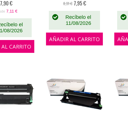
7,90 €
7,95 €
8,91 €
Precio
especial
7,11 €
sde
Recíbelo el
11/08/2026
ecíbelo el
1/08/2026
AÑADIR AL CARRITO
AÑA
 AL CARRITO