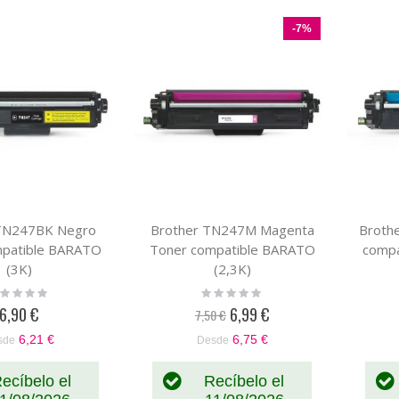
Dirección
como
Parrilla
Lista
Descendente
-7%
 TN247BK Negro
Brother TN247M Magenta
Broth
mpatible BARATO
Toner compatible BARATO
compa
(3K)
(2,3K)
ting:
Rating:
%
0%
6,90 €
6,99 €
7,50 €
Precio
especial
6,21 €
6,75 €
sde
Desde
ecíbelo el
Recíbelo el