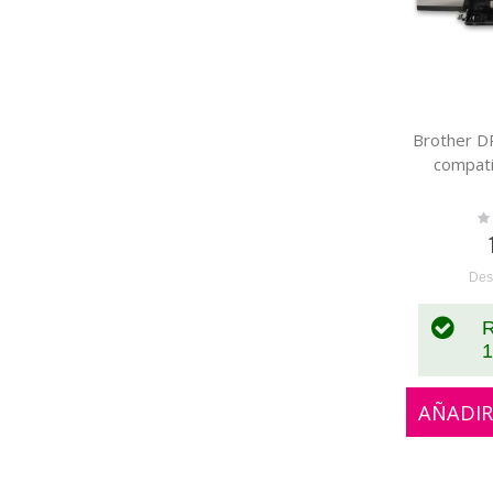
Brother 
compat
Ra
0
Des
R
1
AÑADIR