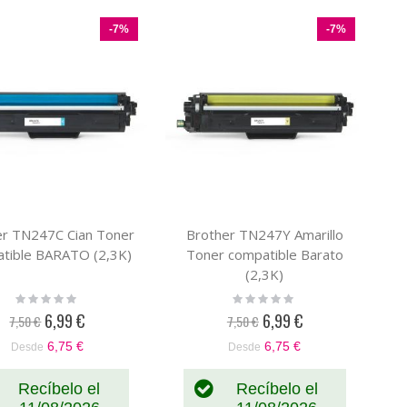
-7%
-7%
er TN247C Cian Toner
Brother TN247Y Amarillo
tible BARATO (2,3K)
Toner compatible Barato
(2,3K)
Rating:
Rating:
0%
0%
6,99 €
6,99 €
7,50 €
7,50 €
Precio
Precio
especial
especial
6,75 €
6,75 €
Desde
Desde
Recíbelo el
Recíbelo el