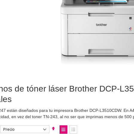
hos de tóner láser Brother DCP-L3
ales
247 están diseñados para tu impresora Brother DCP-L3510CDW. En A4
idad, en vez del toner TN-243, al no ser que imprimas menos de 50
Fijar
Ver