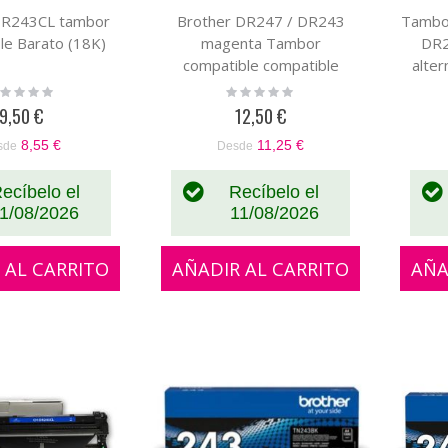
DR243CL tambor
Brother DR247 / DR243
Tambo
le Barato (18K)
magenta Tambor
DR2
compatible compatible
alter
alternativo a DR-247 / DR-
ting:
Rating:
%
0%
243
9,50 €
12,50 €
8,55 €
11,25 €
sde
Desde
ecíbelo el
Recíbelo el
1/08/2026
11/08/2026
 AL CARRITO
AÑADIR AL CARRITO
AÑA