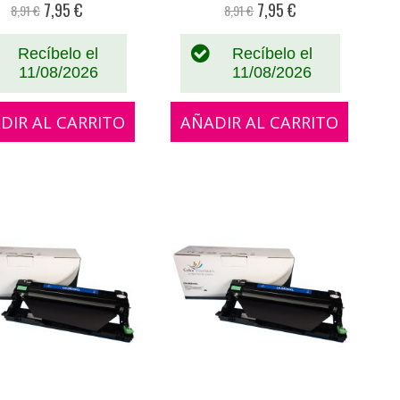
7,95 €
7,95 €
8,91 €
8,91 €
Precio
Precio
especial
especial
Recíbelo el
Recíbelo el
11/08/2026
11/08/2026
DIR AL CARRITO
AÑADIR AL CARRITO