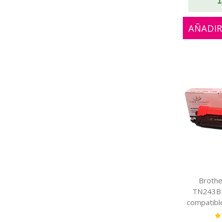
1
AÑADIR
Broth
TN243BK
compatib
Va