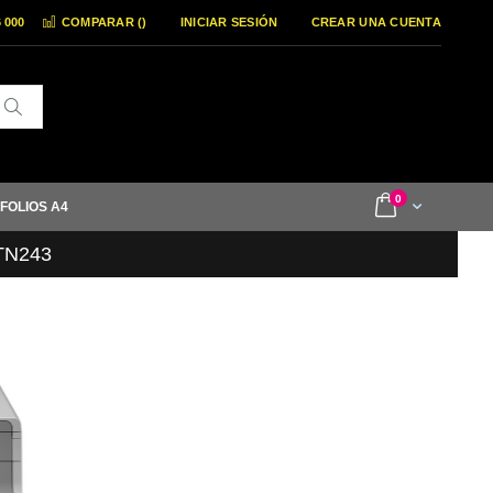
6 000
COMPARAR (
)
INICIAR SESIÓN
CREAR UNA CUENTA
Buscar
items
0
Cart
 FOLIOS A4
 TN243