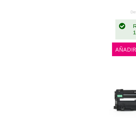
De
R
1
AÑADIR