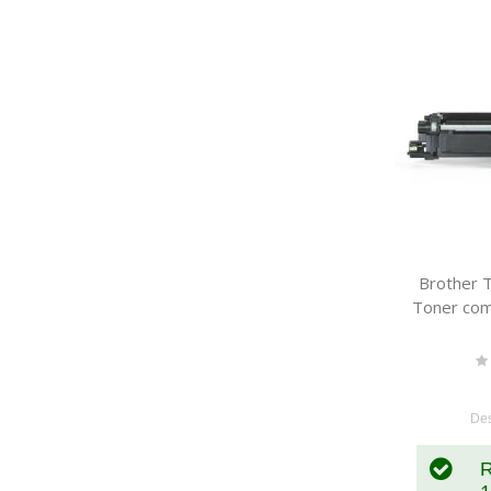
Brother
Toner co
Ra
0
De
R