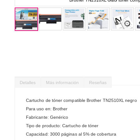
Saltar
al
comienzo
de
la
galería
de
imágenes
Detalles
Más información
Reseñas
Cartucho de tóner compatible Brother TN2510XL negro
Para uso en: Brother
Fabricante: Genérico
Tipo de producto: Cartucho de tóner
Capacidad: 3000 páginas al 5% de cobertura