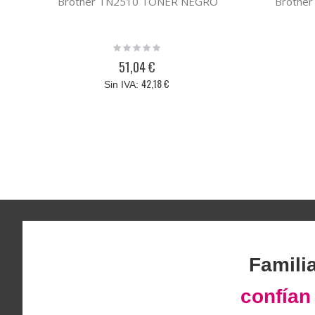
Brother TN2510 TONER NEGRO
Brothe
Rating:
0%
51,04 €
42,18 €
Famili
confía