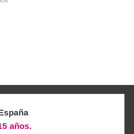
MBOR
 España
15 años.