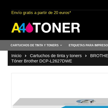
Ir
al
Envío gratis a partir de 20 euros*
contenido
CARTUCHOS DE TINTA Y TONERS
ETIQUETAS PARA IMPRES
Inicio
Cartuchos de tinta y toners
BROTHER 
Tóner Brother DCP-L2627DWE
Saltar
al
final
de
la
galería
de