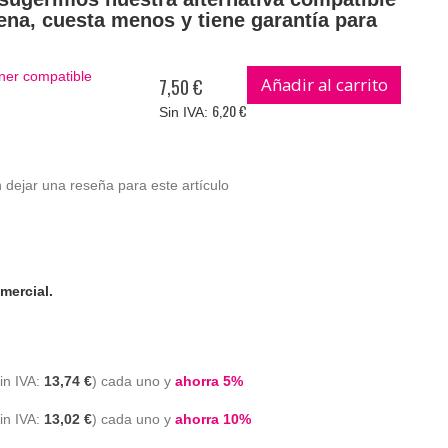
ena, cuesta menos y tiene garantía para
ner compatible
Añadir al carrito
7,50 €
6,20 €
 dejar una reseña para este artículo
mercial.
13,74 €
cada uno y
ahorra
5
%
13,02 €
cada uno y
ahorra
10
%
TN2510XL G&G tóner compatible