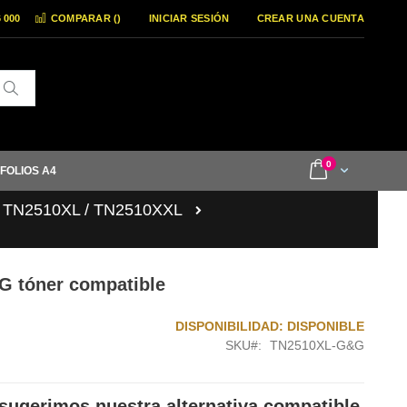
6 000
COMPARAR (
)
INICIAR SESIÓN
CREAR UNA CUENTA
Buscar
items
0
Cart
 FOLIOS A4
/ TN2510XL / TN2510XXL
G tóner compatible
DISPONIBILIDAD:
DISPONIBLE
SKU
TN2510XL-G&G
sugerimos nuestra alternativa compatible