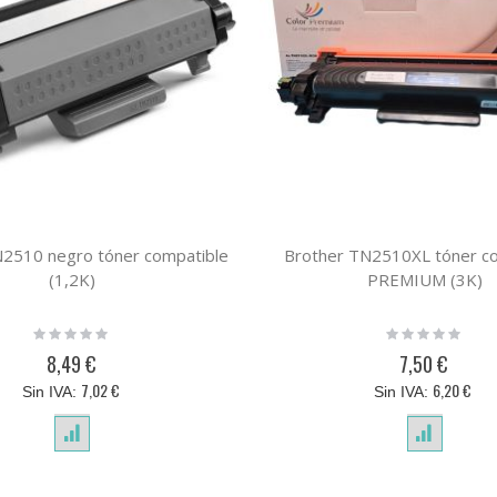
N2510 negro tóner compatible
Brother TN2510XL tóner c
(1,2K)
PREMIUM (3K)
Rating:
Rating:
0%
0%
8,49 €
7,50 €
7,02 €
6,20 €