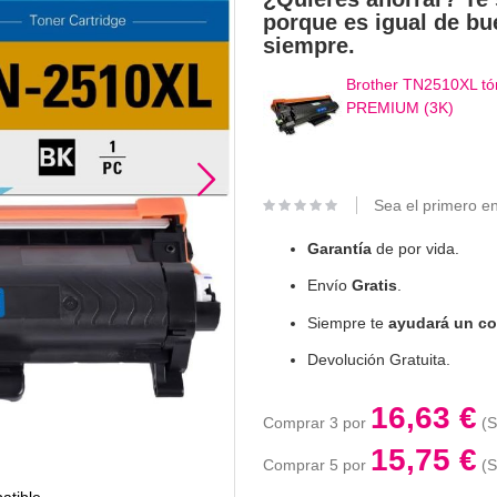
porque es igual de bu
siempre.
Brother TN2510XL tó
PREMIUM (3K)
Sea el primero en
Garantía
de por vida.
Envío
Gratis
.
Siempre te
ayudará un co
Devolución Gratuita.
16,63 €
Comprar 3 por
15,75 €
Comprar 5 por
atible
Brother 