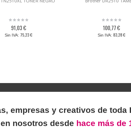
r TN2510XL TONER NEGRO
Brother DR2510 TA
Rating:
Rating:
0%
0%
91,03 €
100,77 €
75,23 €
83,28 €
as, empresas y creativos de toda
n
en nosotros desde
hace más de 