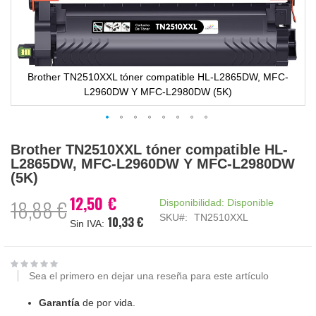
Brother TN2510XXL tóner compatible HL-L2865DW, MFC-
L2960DW Y MFC-L2980DW (5K)
Saltar
Brother TN2510XXL tóner compatible HL-
al
L2865DW, MFC-L2960DW Y MFC-L2980DW
comienzo
(5K)
de
la
12,50 €
Precio
18,88 €
Disponibilidad:
Disponible
galería
especial
SKU
TN2510XXL
10,33 €
de
imágenes
Sea el primero en dejar una reseña para este artículo
Garantía
de por vida.