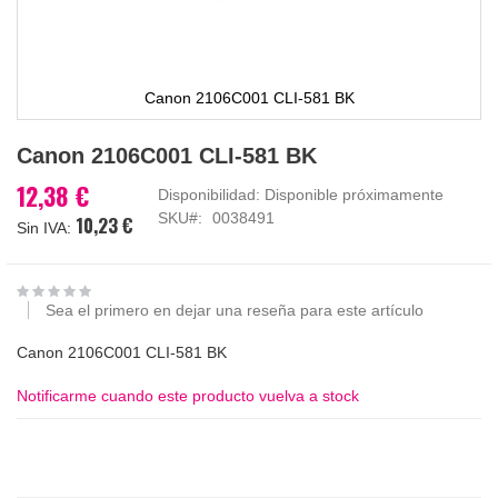
Canon 2106C001 CLI-581 BK
Saltar
Canon 2106C001 CLI-581 BK
al
comienzo
12,38 €
Disponibilidad:
Disponible próximamente
de
SKU
0038491
10,23 €
la
galería
de
imágenes
Sea el primero en dejar una reseña para este artículo
Canon 2106C001 CLI-581 BK
Notificarme cuando este producto vuelva a stock