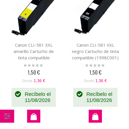
Canon CLI-581 XXL
Canon CLI-581 XXL
amarillo Cartucho de
negro Cartucho de tinta
tinta compatible
compatible (1998C001)
(1997C001)
Rating:
Rating:
0%
0%
1,50 €
1,50 €
1,36 €
1,36 €
Desde
Desde
Recíbelo el
Recíbelo el
11/08/2026
11/08/2026
Comprar