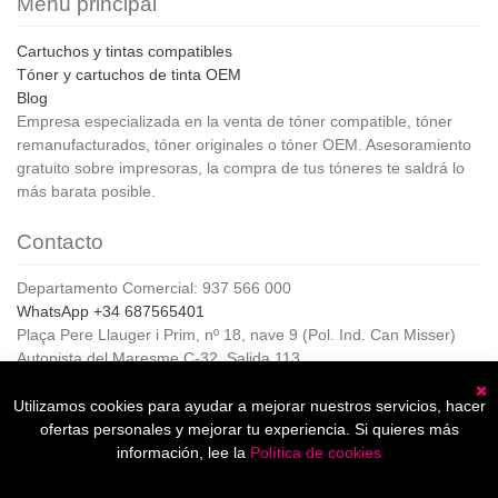
Menú principal
Cartuchos y tintas compatibles
Tóner y cartuchos de tinta OEM
Blog
Empresa especializada en la venta de tóner compatible, tóner
remanufacturados, tóner originales o tóner OEM. Asesoramiento
gratuito sobre impresoras, la compra de tus tóneres te saldrá lo
más barata posible.
Contacto
Departamento Comercial: 937 566 000
WhatsApp +34 687565401
Plaça Pere Llauger i Prim, nº 18, nave 9 (Pol. Ind. Can Misser)
Autopista del Maresme C-32, Salida 113
08360, Canet de Mar (Barcelona)
Horario de Atención al cliente:
Utilizamos cookies para ayudar a mejorar nuestros servicios, hacer
C
De lunes a jueves de 8:00 a 17:00,
ofertas personales y mejorar tu experiencia. Si quieres más
Viernes de 8:00 a 15:00
información, lee la
Política de cookies