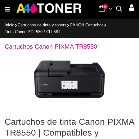
Ir
items
0
Cart
Buscar
al
contenido
Inicio
Cartuchos de tinta y toners
CANON Cartuchos
Tinta Canon PGI-580 / CLI-581
Cartuchos Canon PIXMA TR8550
Cartuchos de tinta Canon PIXMA
TR8550 | Compatibles y