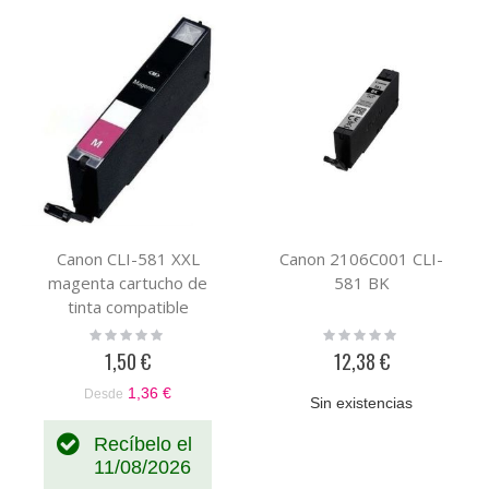
por
Canon CLI-581 XXL
Canon 2106C001 CLI-
magenta cartucho de
581 BK
tinta compatible
(1996C001)
Rating:
Rating:
0%
0%
1,50 €
12,38 €
1,36 €
Desde
Sin existencias
Recíbelo el
11/08/2026