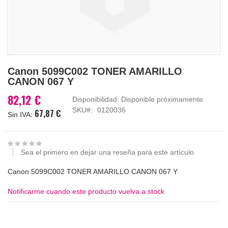
Saltar
Canon 5099C002 TONER AMARILLO
al
CANON 067 Y
comienzo
de
82,12 €
Disponibilidad:
Disponible próximamente
la
SKU
0120036
67,87 €
galería
de
imágenes
Sea el primero en dejar una reseña para este artículo
Canon 5099C002 TONER AMARILLO CANON 067 Y
Notificarme cuando este producto vuelva a stock