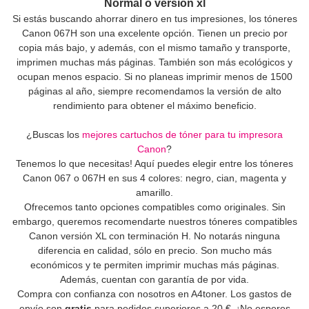
Normal o versión xl
Si estás buscando ahorrar dinero en tus impresiones, los tóneres
Canon 067H son una excelente opción. Tienen un precio por
copia más bajo, y además, con el mismo tamaño y transporte,
imprimen muchas más páginas. También son más ecológicos y
ocupan menos espacio. Si no planeas imprimir menos de 1500
páginas al año, siempre recomendamos la versión de alto
rendimiento para obtener el máximo beneficio.
¿Buscas los
mejores cartuchos de tóner para tu impresora
Canon
?
Tenemos lo que necesitas! Aquí puedes elegir entre los tóneres
Canon 067 o 067H en sus 4 colores: negro, cian, magenta y
amarillo.
Ofrecemos tanto opciones compatibles como originales. Sin
embargo, queremos recomendarte nuestros tóneres compatibles
Canon versión XL con terminación H. No notarás ninguna
diferencia en calidad, sólo en precio. Son mucho más
económicos y te permiten imprimir muchas más páginas.
Además, cuentan con garantía de por vida.
Compra con confianza con nosotros en A4toner. Los gastos de
envío son
gratis
para pedidos superiores a 20 €. ¡No esperes