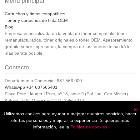
Menú principal
Cartuchos y tintas compatibles
Tóner y cartuchos de tinta OEM
Blog
Empresa especializada en la venta de tóner compatible, tóner
remanufacturados, tóner originales o tóner OEM. Asesoramiento
gratuito sobre impresoras, la compra de tus tóneres te saldrá lo
más barata posible.
Contacto
Departamento Comercial: 937 566 000
WhatsApp +34 687565401
Plaça Pere Llauger i Prim, nº 18, nave 9 (Pol. Ind. Can Misser)
Autopista del Maresme C-32, Salida 113
08360, Canet de Mar (Barcelona)
Horario de Atención al cliente:
Utilizamos cookies para ayudar a mejorar nuestros servicios, hacer
C
De lunes a jueves de 8:00 a 17:00,
ofertas personales y mejorar tu experiencia. Si quieres más
Viernes de 8:00 a 15:00
información, lee la
Política de cookies