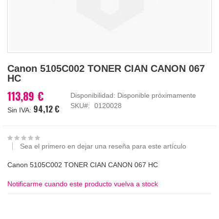
Saltar
Canon 5105C002 TONER CIAN CANON 067
al
HC
comienzo
de
113,89 €
Disponibilidad:
Disponible próximamente
la
SKU
0120028
94,12 €
galería
de
imágenes
Sea el primero en dejar una reseña para este artículo
Canon 5105C002 TONER CIAN CANON 067 HC
Notificarme cuando este producto vuelva a stock