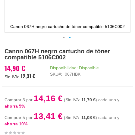
Canon 067H negro cartucho de tóner compatible 5106C002
Saltar
Canon 067H negro cartucho de tóner
al
compatible 5106C002
comienzo
de
14,90 €
Disponibilidad:
Disponible
la
SKU
067HBK
12,31 €
galería
de
imágenes
14,16 €
Comprar 3 por
11,70 €
cada uno y
ahorra
5
%
13,41 €
Comprar 5 por
11,08 €
cada uno y
ahorra
10
%