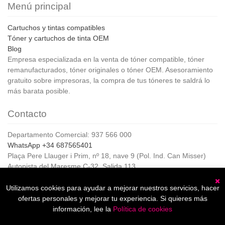
Menú principal
Cartuchos y tintas compatibles
Tóner y cartuchos de tinta OEM
Blog
Empresa especializada en la venta de tóner compatible, tóner
remanufacturados, tóner originales o tóner OEM. Asesoramiento
gratuito sobre impresoras, la compra de tus tóneres te saldrá lo
más barata posible.
Contacto
Departamento Comercial: 937 566 000
WhatsApp +34 687565401
Plaça Pere Llauger i Prim, nº 18, nave 9 (Pol. Ind. Can Misser)
Autopista del Maresme C-32, Salida 113
08360, Canet de Mar (Barcelona)
Horario de Atención al cliente:
Utilizamos cookies para ayudar a mejorar nuestros servicios, hacer
C
De lunes a jueves de 8:00 a 17:00,
ofertas personales y mejorar tu experiencia. Si quieres más
Viernes de 8:00 a 15:00
información, lee la
Política de cookies