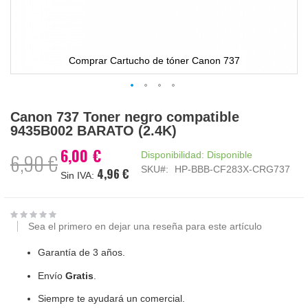
Comprar Cartucho de tóner Canon 737
Saltar
Canon 737 Toner negro compatible
al
9435B002 BARATO (2.4K)
comienzo
de
6,00 €
Precio
Disponibilidad:
Disponible
6,90 €
la
especial
SKU
HP-BBB-CF283X-CRG737
4,96 €
galería
de
imágenes
Sea el primero en dejar una reseña para este artículo
Garantía de 3 años.
Envío
Gratis
.
Siempre te ayudará un comercial.