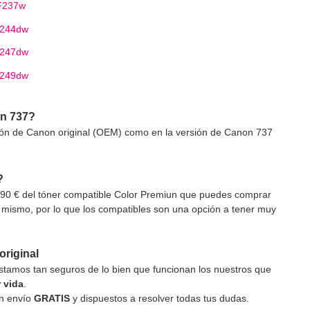
F237w
F244dw
F247dw
F249dw
on 737?
sión de Canon original (OEM) como en la versión de Canon 737
?
 9,90 € del tóner compatible Color Premiun que puedes comprar
lo mismo, por lo que los compatibles son una opción a tener muy
original
stamos tan seguros de lo bien que funcionan los nuestros que
 vida
.
on envío
GRATIS
y dispuestos a resolver todas tus dudas.