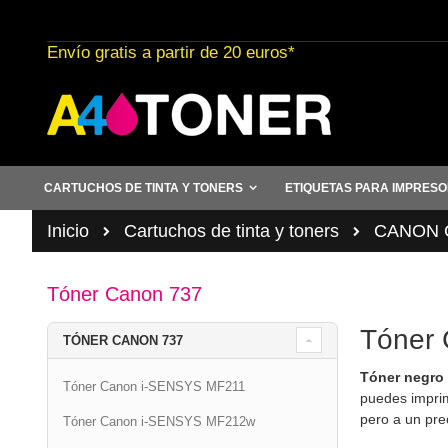
Ir
al
Envío gratis a partir de 20 euros*
contenido
CARTUCHOS DE TINTA Y TONERS
ETIQUETAS PARA IMPRES
Inicio
Cartuchos de tinta y toners
CANON C
Tóner Canon 737
Tóner 
TÓNER CANON 737
Tóner negr
Tóner Canon i-SENSYS MF211
puedes imprim
pero a un pre
Tóner Canon i-SENSYS MF212w