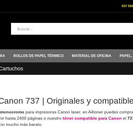
937 56
Buscar
ORA
ROLLOS DE PAPEL TÉRMICO
MATERIAL DE OFICINA
PAPEL,
artuchos
Canon 737 | Originales y compatibl
o monocromo
para impresoras Canon laser, en A4toner puedes comprar
ir hasta 2400 páginas o nuestro
tóner compatible para Canon
el
73
cio mucho más barato.