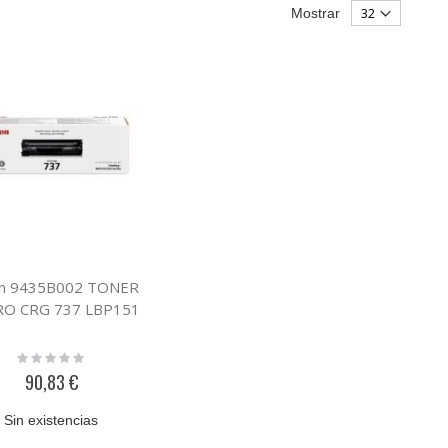
Mostrar
n 9435B002 TONER
O CRG 737 LBP151
Rating:
0%
90,83 €
Sin existencias