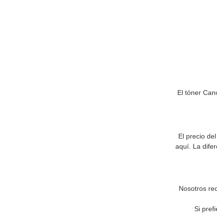
El tóner Can
El precio de
aquí. La dife
Nosotros r
Si pref