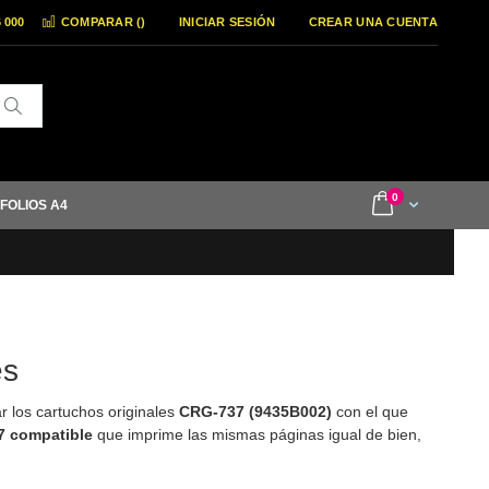
6 000
COMPARAR (
)
INICIAR SESIÓN
CREAR UNA CUENTA
Buscar
items
0
Cart
 FOLIOS A4
es
 los cartuchos originales
CRG-737 (
9435B002
)
con el que
7 compatible
que imprime las mismas páginas igual de bien,