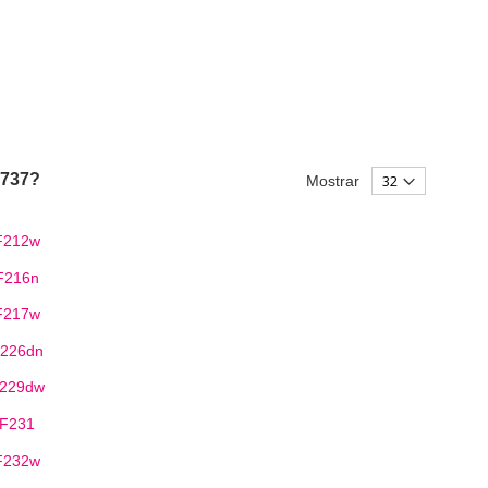
 737?
Mostrar
F212w
F216n
F217w
F226dn
F229dw
MF231
F232w