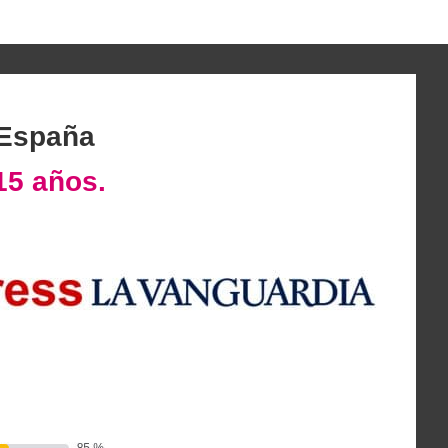
 España
15 años.