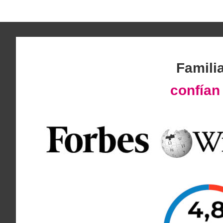
Famili
confía