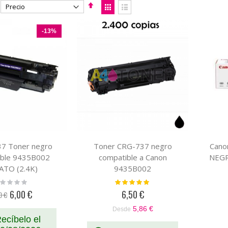
Fijar
Ver
Dirección
como
Parrilla
Lista
Descendente
-13%
37 Toner negro
Toner CRG-737 negro
Cano
ible 9435B002
compatible a Canon
NEGR
ATO (2.4K)
9435B002
ting:
Valoración:
%
100%
6,00 €
6,50 €
0 €
Precio
especial
5,86 €
Desde
ecíbelo el