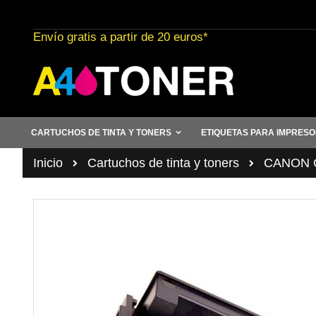
Ir
al
Envío gratis a partir de 20 euros*
contenido
CARTUCHOS DE TINTA Y TONERS
ETIQUETAS PARA IMPRES
Inicio
Cartuchos de tinta y toners
CANON C
Saltar
al
final
de
la
galería
de
imágenes