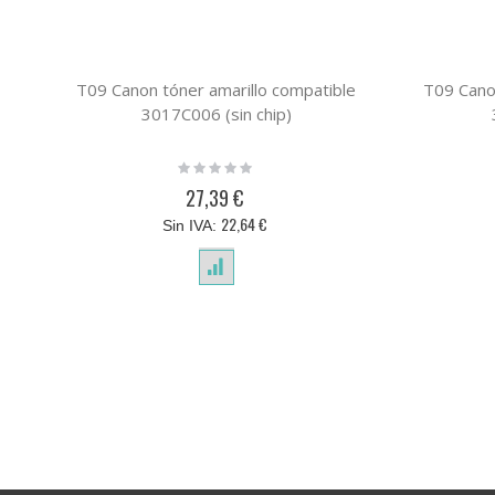
T09 Canon tóner amarillo compatible
T09 Cano
3017C006 (sin chip)
Rating:
0%
27,39 €
22,64 €