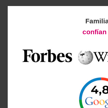
Famili
confía