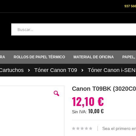
937 56
Buscar
ORA
ROLLOS DE PAPEL TÉRMICO
MATERIAL DE OFICINA
PAPEL,
artuchos
Tóner Canon T09
Tóner Canon i-SE
Canon T09BK (3020C00
12,10 €
10,00 €
Sea el primero en