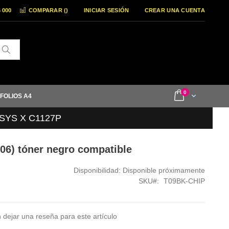
6 000
COMPARAR (
)
INICIAR SESIÓN
CREAR UNA CUENTA
Buscar
items
0
Cart
 FOLIOS A4
NSYS X C1127P
6) tóner negro compatible
Disponibilidad:
Disponible próximamente
SKU
T09BK-CHIP
 dejar una reseña para este artículo