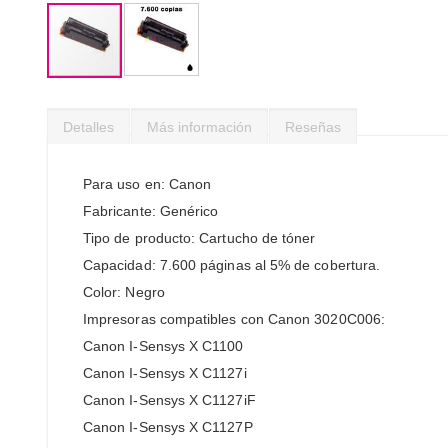
Saltar
al
Detalles
Más información
Reseñas
comienzo
de
la
Para uso en: Canon
galería
Fabricante: Genérico
de
imágenes
Tipo de producto: Cartucho de tóner
Capacidad: 7.600 páginas al 5% de cobertura.
Color: Negro
Impresoras compatibles con Canon 3020C006:
Canon I-Sensys X C1100
Canon I-Sensys X C1127i
Canon I-Sensys X C1127iF
Canon I-Sensys X C1127P