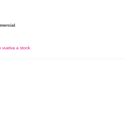
mercial
.
 vuelva a stock
tóner negro compatible 3020C006