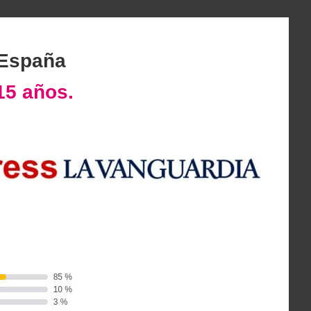
 España
15 años.