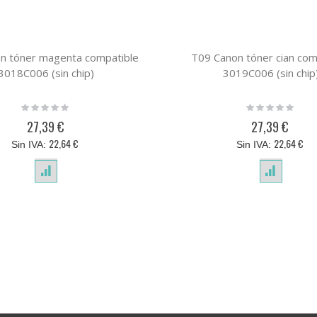
n tóner magenta compatible
T09 Canon tóner cian com
3018C006 (sin chip)
3019C006 (sin chip
Rating:
Rating:
0%
0%
27,39 €
27,39 €
22,64 €
22,64 €