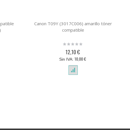
patible
Canon T09Y (3017C006) amarillo tóner
Ca
)
compatible
Rating:
0%
12,10 €
10,00 €