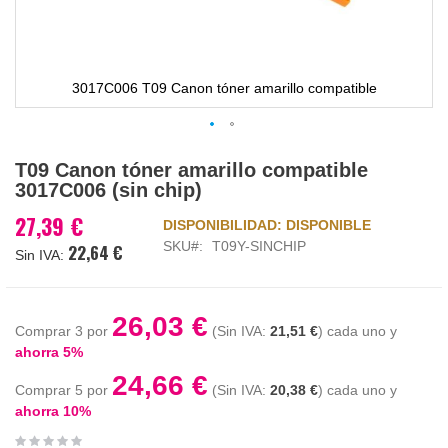
3017C006 T09 Canon tóner amarillo compatible
Saltar
T09 Canon tóner amarillo compatible
al
3017C006 (sin chip)
comienzo
de
27,39 €
DISPONIBILIDAD:
DISPONIBLE
la
SKU
T09Y-SINCHIP
22,64 €
galería
de
imágenes
26,03 €
Comprar 3 por
21,51 €
cada uno y
ahorra
5
%
24,66 €
Comprar 5 por
20,38 €
cada uno y
ahorra
10
%