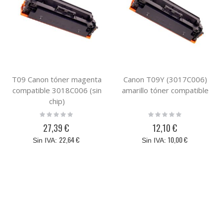
T09 Canon tóner magenta
Canon T09Y (3017C006)
compatible 3018C006 (sin
amarillo tóner compatible
chip)
Rating:
Rating:
0%
0%
27,39 €
12,10 €
22,64 €
10,00 €