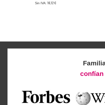
16,12 €
Famili
confía