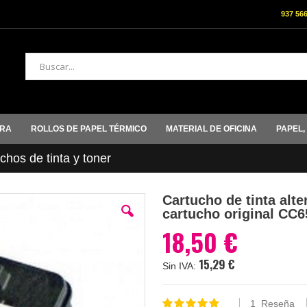
937 56
Buscar
ORA
ROLLOS DE PAPEL TÉRMICO
MATERIAL DE OFICINA
PAPEL,
hos de tinta y toner
Cartucho de tinta alt
cartucho original CC
18,50 €
15,29 €
1
Reseña
Valoración: