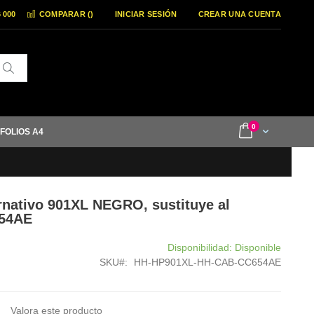
6 000
COMPARAR (
)
INICIAR SESIÓN
CREAR UNA CUENTA
Buscar
items
0
Cart
 FOLIOS A4
ernativo 901XL NEGRO, sustituye al
654AE
Disponibilidad:
Disponible
SKU
HH-HP901XL-HH-CAB-CC654AE
Valora este producto