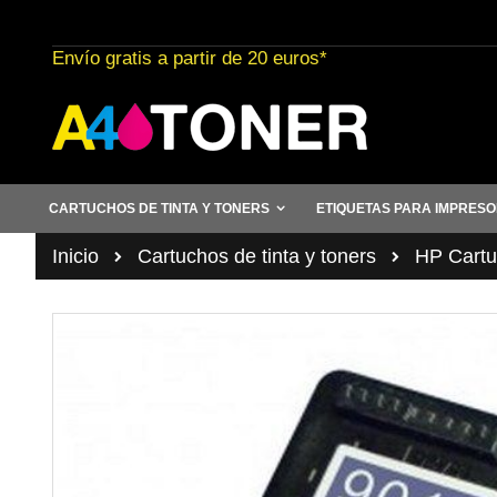
Ir
al
Envío gratis a partir de 20 euros*
contenido
CARTUCHOS DE TINTA Y TONERS
ETIQUETAS PARA IMPRES
Inicio
Cartuchos de tinta y toners
HP Cartuc
Saltar
al
final
de
la
galería
de
imágenes