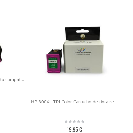
HP 303XL color cartucho de tinta compatible
HP 300XL TRI Color Cartucho de tinta reciclado, compatible al cartucho original CC644EE-CC643EE
Rating:
0%
19,95 €