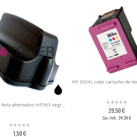
Rating:
Cartucho de tinta alternativo HP363 negro, compatible al cartucho original HP C8719EE ( Nº363 )
0%
29,50 €
24,38 €
Rating:
0%
1,50 €