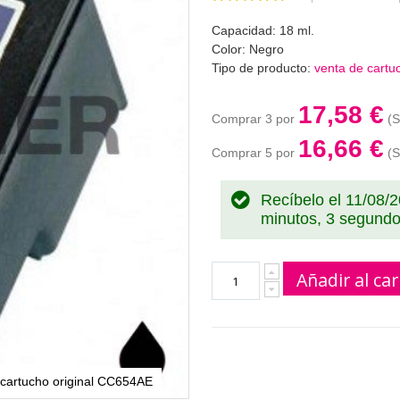
100
100
% of
Capacidad: 18 ml.
Color: Negro
Tipo de producto:
venta de cartuc
17,58 €
Comprar 3 por
16,66 €
Comprar 5 por
Recíbelo el 11/08/
minutos, 2 segund
Añadir al car
l cartucho original CC654AE