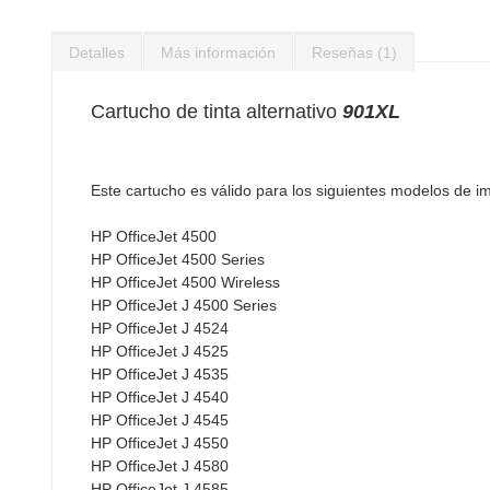
Saltar
al
Detalles
Más información
Reseñas
1
comienzo
de
la
Cartucho de tinta alternativo
901XL
galería
de
imágenes
Este cartucho es válido para los siguientes modelos de i
HP OfficeJet 4500
HP OfficeJet 4500 Series
HP OfficeJet 4500 Wireless
HP OfficeJet J 4500 Series
HP OfficeJet J 4524
HP OfficeJet J 4525
HP OfficeJet J 4535
HP OfficeJet J 4540
HP OfficeJet J 4545
HP OfficeJet J 4550
HP OfficeJet J 4580
HP OfficeJet J 4585