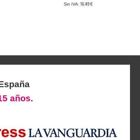
16,49 €
 España
15 años.