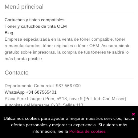
Menú principal
Cartuchos y tintas compatibles
Tóner y cartuchos de tinta OEM
Blog
Empresa especializada en la venta de tóner compatible, tóner
remanufacturados, tóner originales o tóner OEM. Asesoramiento
gratuito sobre impresoras, la compra de tus tóneres te saldrá lo
más barata posible.
Contacto
Departamento Comercial: 937 566 000
WhatsApp +34 687565401
Plaça Pere Llauger i Prim, nº 18, nave 9 (Pol. Ind. Can Misser)
Autopista del Maresme C-32, Salida 113
08360, Canet de Mar (Barcelona)
Horario de Atención al cliente:
Utilizamos cookies para ayudar a mejorar nuestros servicios, hacer
C
De lunes a jueves de 8:00 a 17:00,
ofertas personales y mejorar tu experiencia. Si quieres más
Viernes de 8:00 a 15:00
información, lee la
Política de cookies