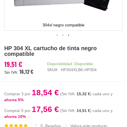
304xl negro compatible
Saltar
HP 304 XL cartucho de tinta negro
al
compatible
comienzo
de
19,51 €
Disponibilidad:
Disponible
la
SKU
HP304XLBK-HP304
16,12 €
galería
de
imágenes
18,54 €
Comprar 3 por
15,32 €
cada uno y
ahorra
5
%
17,56 €
Comprar 5 por
14,51 €
cada uno y
ahorra
10
%
5
Reseñas
Valora este producto
Valoración: