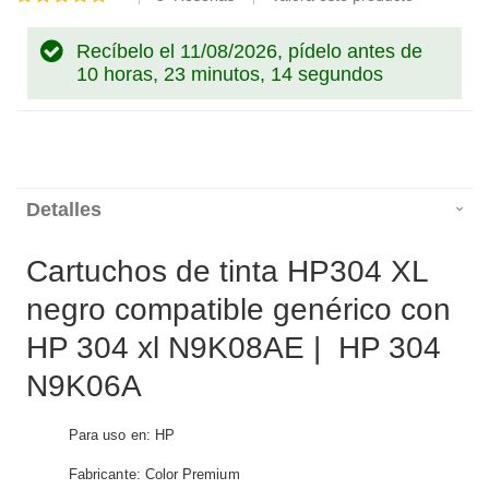
100
100
% of
Recíbelo el 11/08/2026, pídelo antes de
10 horas, 23 minutos, 14 segundos
Detalles
Cartuchos de tinta HP304 XL
negro compatible genérico con
HP 304 xl N9K08AE | HP 304
N9K06A
Para uso en: HP
Fabricante: Color Premium