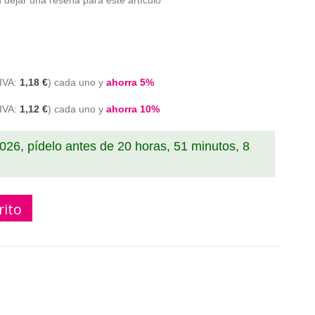
 dejar una reseña para este artículo
1,18 €
cada uno y
ahorra
5
%
1,12 €
cada uno y
ahorra
10
%
2026, pídelo antes de
20 horas, 51 minutos, 7
rito