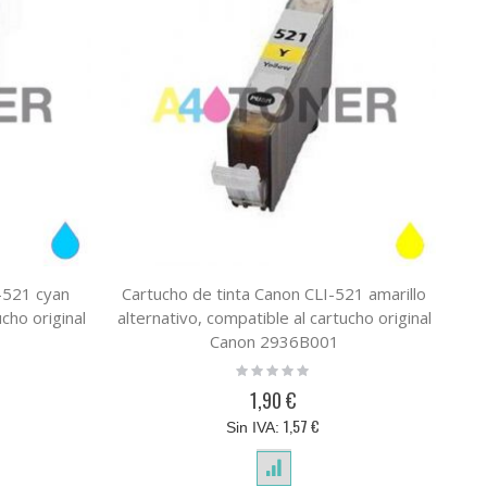
-521 cyan
Cartucho de tinta Canon CLI-521 amarillo
C
ucho original
alternativo, compatible al cartucho original
alt
Canon 2936B001
Rating:
0%
1,90 €
1,57 €