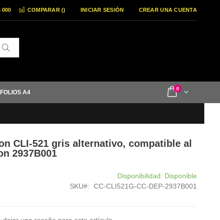
6 000
COMPARAR (
)
INICIAR SESIÓN
CREAR UNA CUENTA
Buscar
items
0
Cart
 FOLIOS A4
n CLI-521 gris alternativo, compatible al
non 2937B001
Disponibilidad:
Disponible
SKU
CC-CLI521G-CC-DEP-2937B001