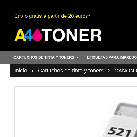
Ir
al
Envío gratis a partir de 20 euros*
contenido
CARTUCHOS DE TINTA Y TONERS
ETIQUETAS PARA IMPRES
Inicio
Cartuchos de tinta y toners
CANON C
Saltar
al
final
de
la
galería
de
imágenes