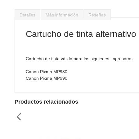
Saltar
al
Detalles
Más información
Reseñas
comienzo
de
la
Cartucho de tinta alternativ
galería
de
imágenes
Cartucho de tinta válido para las siguienes impresoras:
Canon Pixma MP980
Canon Pixma MP990
Productos relacionados