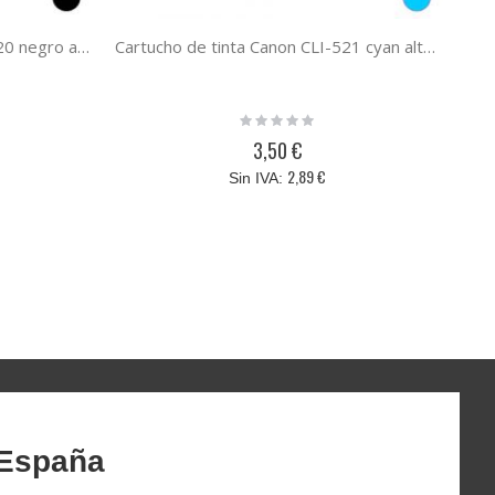
Cartucho de tinta Canon PGI-520 negro alternativo, compatible al cartucho original Canon 2932B001
Cartucho de tinta Canon CLI-521 cyan alternativo, compatible al cartucho original Canon 2934B001
Rating:
0%
3,50 €
2,89 €
 España