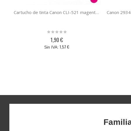
Cartucho de tinta Canon CLI-521 magenta alternativo, compatible al cartucho original Canon 2935B001
Rating:
0%
1,90 €
1,57 €
Famili