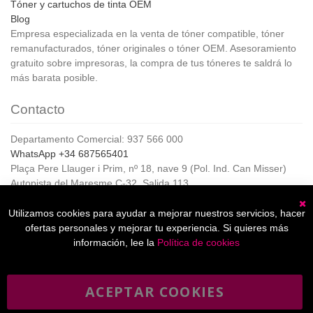
Tóner y cartuchos de tinta OEM
Blog
Empresa especializada en la venta de tóner compatible, tóner
remanufacturados, tóner originales o tóner OEM. Asesoramiento
gratuito sobre impresoras, la compra de tus tóneres te saldrá lo
más barata posible.
Contacto
Departamento Comercial: 937 566 000
WhatsApp +34 687565401
Plaça Pere Llauger i Prim, nº 18, nave 9 (Pol. Ind. Can Misser)
Autopista del Maresme C-32, Salida 113
08360, Canet de Mar (Barcelona)
Horario de Atención al cliente:
Utilizamos cookies para ayudar a mejorar nuestros servicios, hacer
C
De lunes a jueves de 8:00 a 17:00,
ofertas personales y mejorar tu experiencia. Si quieres más
Viernes de 8:00 a 15:00
información, lee la
Política de cookies
ACEPTAR COOKIES