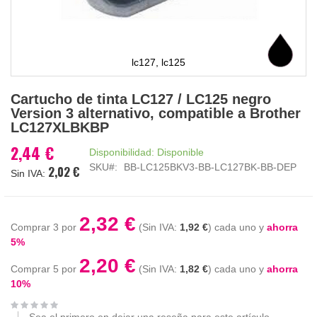
lc127, lc125
Saltar
Cartucho de tinta LC127 / LC125 negro
al
Version 3 alternativo, compatible a Brother
comienzo
LC127XLBKBP
de
la
2,44 €
Disponibilidad:
Disponible
galería
SKU
BB-LC125BKV3-BB-LC127BK-BB-DEP
2,02 €
de
imágenes
2,32 €
Comprar 3 por
1,92 €
cada uno y
ahorra
5
%
2,20 €
Comprar 5 por
1,82 €
cada uno y
ahorra
10
%