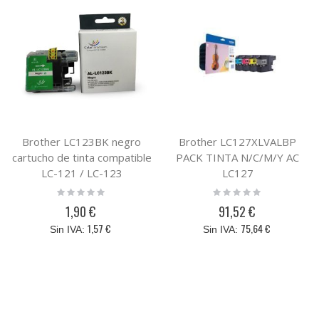
Brother LC123BK negro
Brother LC127XLVALBP
cartucho de tinta compatible
PACK TINTA N/C/M/Y AC
LC-121 / LC-123
LC127
Rating:
Rating:
0%
0%
1,90 €
91,52 €
1,57 €
75,64 €