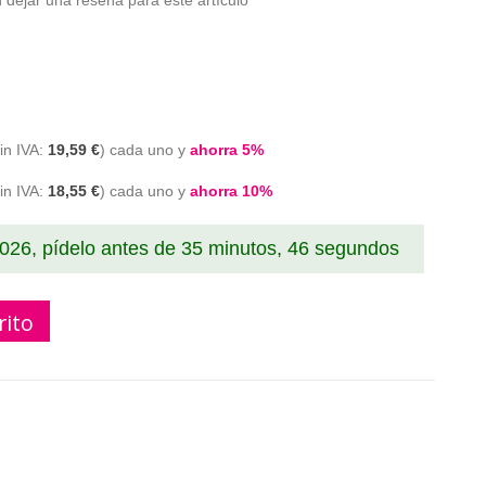
 dejar una reseña para este artículo
19,59 €
cada uno y
ahorra
5
%
18,55 €
cada uno y
ahorra
10
%
2026, pídelo antes de
35 minutos, 45 segundos
rito