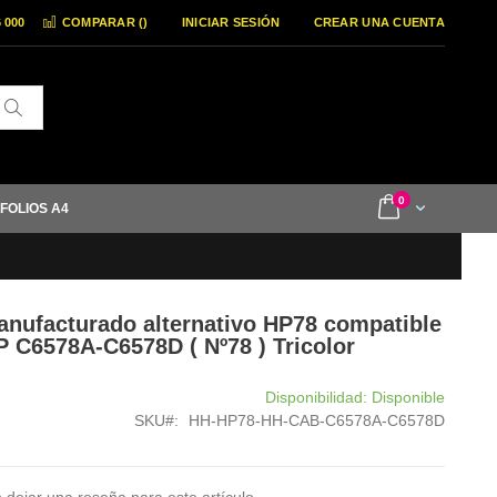
6 000
COMPARAR (
)
INICIAR SESIÓN
CREAR UNA CUENTA
Buscar
items
0
Cart
 FOLIOS A4
anufacturado alternativo HP78 compatible
HP C6578A-C6578D ( Nº78 ) Tricolor
Disponibilidad:
Disponible
SKU
HH-HP78-HH-CAB-C6578A-C6578D