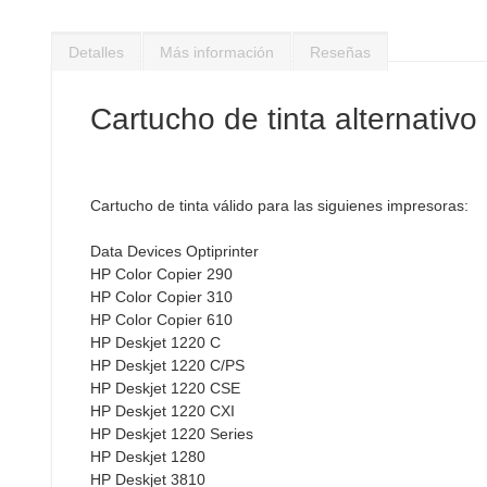
Saltar
al
Detalles
Más información
Reseñas
comienzo
de
la
Cartucho de tinta alternativ
galería
de
imágenes
Cartucho de tinta válido para las siguienes impresoras:
Data Devices Optiprinter
HP Color Copier 290
HP Color Copier 310
HP Color Copier 610
HP Deskjet 1220 C
HP Deskjet 1220 C/PS
HP Deskjet 1220 CSE
HP Deskjet 1220 CXI
HP Deskjet 1220 Series
HP Deskjet 1280
HP Deskjet 3810