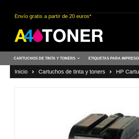
Ir
al
Envío gratis a partir de 20 euros*
contenido
CARTUCHOS DE TINTA Y TONERS
ETIQUETAS PARA IMPRES
Inicio
Cartuchos de tinta y toners
HP Cartuc
Saltar
al
final
de
la
galería
de
imágenes