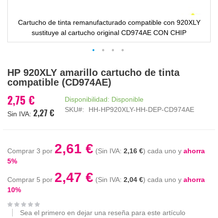
Cartucho de tinta remanufacturado compatible con 920XLY
sustituye al cartucho original CD974AE CON CHIP
Saltar
HP 920XLY amarillo cartucho de tinta
al
compatible (CD974AE)
comienzo
de
2,75 €
Disponibilidad:
Disponible
la
SKU
HH-HP920XLY-HH-DEP-CD974AE
2,27 €
galería
de
imágenes
2,61 €
Comprar 3 por
2,16 €
cada uno y
ahorra
5
%
2,47 €
Comprar 5 por
2,04 €
cada uno y
ahorra
10
%
Sea el primero en dejar una reseña para este artículo