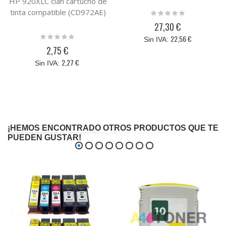
HP 920XLC cian cartucho de
tinta compatible (CD972AE)
Rating:
0%
27,30 €
Rating:
22,56 €
0%
2,75 €
2,27 €
¡HEMOS ENCONTRADO OTROS PRODUCTOS QUE TE
PUEDEN GUSTAR!