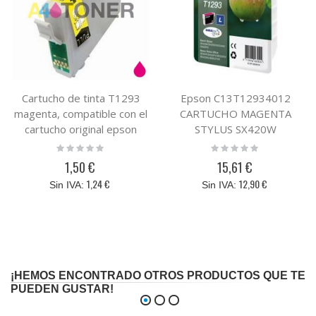
Cartucho de tinta T1293
Epson C13T12934012
magenta, compatible con el
CARTUCHO MAGENTA
cartucho original epson
STYLUS SX420W
C13T12934010 MAGENTA
Rating:
Rating:
0%
0%
(manzana)
1,50 €
15,61 €
1,24 €
12,90 €
¡HEMOS ENCONTRADO OTROS PRODUCTOS QUE TE
PUEDEN GUSTAR!