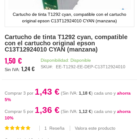
Cartucho de tinta T1292 cyan, compatible con el cartucho
original epson C13T12924010 CYAN (manzana)
Saltar
Cartucho de tinta T1292 cyan, compatible
al
con el cartucho original epson
comienzo
C13T12924010 CYAN (manzana)
de
la
1,50 €
Disponibilidad:
Disponible
galería
SKU
EE-T1292-EE-DEP-C13T12924010
1,24 €
de
imágenes
1,43 €
Comprar 3 por
1,18 €
cada uno y
ahorra
5
%
1,36 €
Comprar 5 por
1,12 €
cada uno y
ahorra
10
%
1
Reseña
Valora este producto
Valoración:
100
100
% of