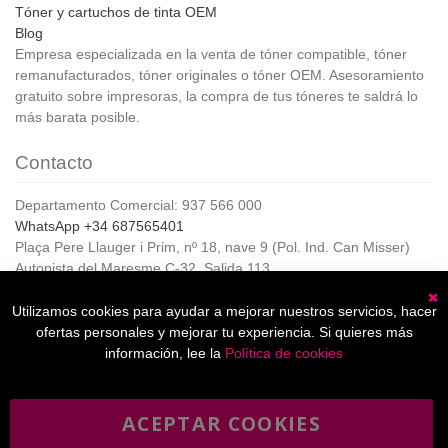
Tóner y cartuchos de tinta OEM
Blog
Empresa especializada en la venta de tóner compatible, tóner
remanufacturados, tóner originales o tóner OEM. Asesoramiento
gratuito sobre impresoras, la compra de tus tóneres te saldrá lo
más barata posible.
Contacto
Departamento Comercial: 937 566 000
WhatsApp +34 687565401
Plaça Pere Llauger i Prim, nº 18, nave 9 (Pol. Ind. Can Misser)
Autopista del Maresme C-32, Salida 113
08360, Canet de Mar (Barcelona)
Horario de Atención al cliente:
Utilizamos cookies para ayudar a mejorar nuestros servicios, hacer
C
De lunes a jueves de 8:00 a 17:00,
ofertas personales y mejorar tu experiencia. Si quieres más
Viernes de 8:00 a 15:00
información, lee la
Política de cookies
ACEPTAR COOKIES