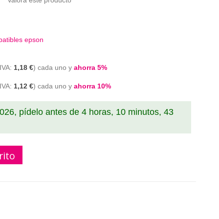
Valora este producto
atibles epson
1,18 €
cada uno y
ahorra
5
%
1,12 €
cada uno y
ahorra
10
%
2026, pídelo antes de
4 horas, 10 minutos, 42
rito