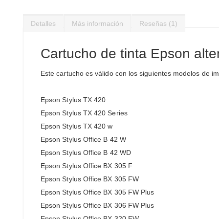
Saltar
al
Detalles
Más información
Reseñas
1
comienzo
de
la
Cartucho de tinta Epson alte
galería
de
Este cartucho es válido con los siguientes modelos de i
imágenes
Epson Stylus TX 420
Epson Stylus TX 420 Series
Epson Stylus TX 420 w
Epson Stylus Office B 42 W
Epson Stylus Office B 42 WD
Epson Stylus Office BX 305 F
Epson Stylus Office BX 305 FW
Epson Stylus Office BX 305 FW Plus
Epson Stylus Office BX 306 FW Plus
Epson Stylus Office BX 320 FW