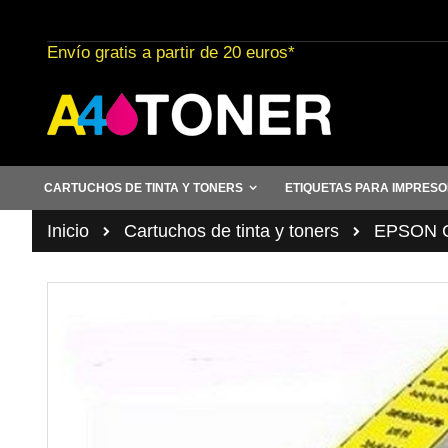
Ir
al
Envío gratis a partir de 20 euros*
contenido
CARTUCHOS DE TINTA Y TONERS
ETIQUETAS PARA IMPRES
Inicio
Cartuchos de tinta y toners
EPSON Ca
Saltar
al
final
de
la
galería
de
imágenes