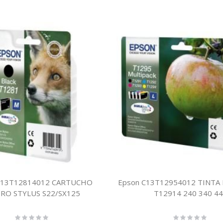
C13T12814012 CARTUCHO
Epson C13T12954012 TINTA 
RO STYLUS S22/SX125
T12914 240 340 4
Rating:
Rating: