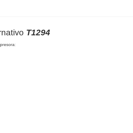
rnativo
T1294
mpresora: