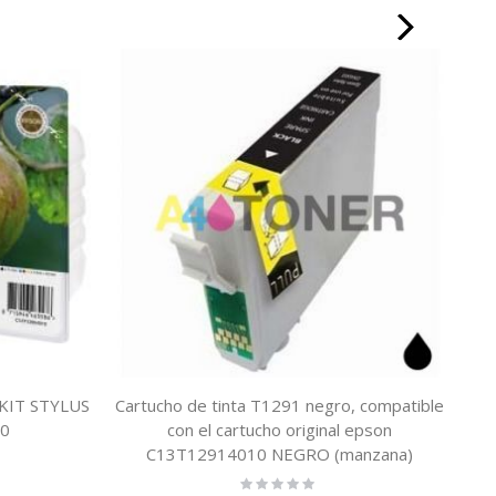
KIT STYLUS
Cartucho de tinta T1291 negro, compatible
Ep
40
con el cartucho original epson
C13T12914010 NEGRO (manzana)
Rating: