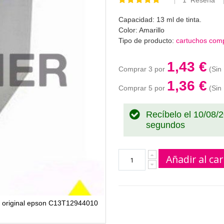
1
Reseña
Valoración:
100
100
% of
Capacidad: 13 ml de tinta.
Color: Amarillo
Tipo de producto:
cartuchos comp
1,43 €
Comprar 3 por
1,36 €
Comprar 5 por
Recíbelo el 10/08/
segundos
Añadir al car
ho original epson C13T12944010