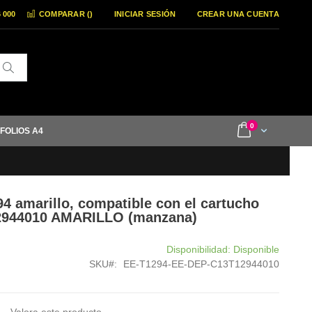
6 000
COMPARAR (
)
INICIAR SESIÓN
CREAR UNA CUENTA
Buscar
items
0
Cart
 FOLIOS A4
94 amarillo, compatible con el cartucho
12944010 AMARILLO (manzana)
Disponibilidad:
Disponible
SKU
EE-T1294-EE-DEP-C13T12944010