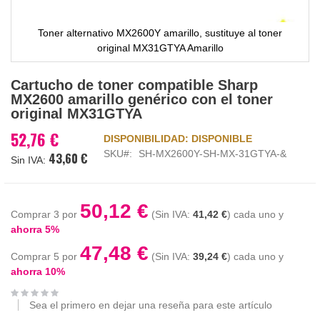
Toner alternativo MX2600Y amarillo, sustituye al toner
original MX31GTYA Amarillo
Saltar
Cartucho de toner compatible Sharp
al
MX2600 amarillo genérico con el toner
comienzo
original MX31GTYA
de
la
52,76 €
DISPONIBILIDAD:
DISPONIBLE
galería
SKU
SH-MX2600Y-SH-MX-31GTYA-&
43,60 €
de
imágenes
50,12 €
Comprar 3 por
41,42 €
cada uno y
ahorra
5
%
47,48 €
Comprar 5 por
39,24 €
cada uno y
ahorra
10
%
Sea el primero en dejar una reseña para este artículo