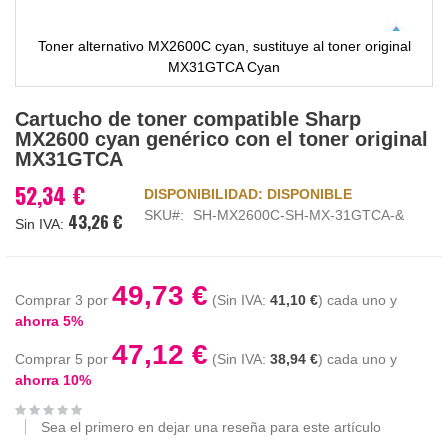
Toner alternativo MX2600C cyan, sustituye al toner original
MX31GTCA Cyan
Saltar
Cartucho de toner compatible Sharp
al
MX2600 cyan genérico con el toner original
comienzo
MX31GTCA
de
la
52,34 €
DISPONIBILIDAD:
DISPONIBLE
galería
SKU
SH-MX2600C-SH-MX-31GTCA-&
43,26 €
de
imágenes
49,73 €
Comprar 3 por
41,10 €
cada uno y
ahorra
5
%
47,12 €
Comprar 5 por
38,94 €
cada uno y
ahorra
10
%
Sea el primero en dejar una reseña para este artículo