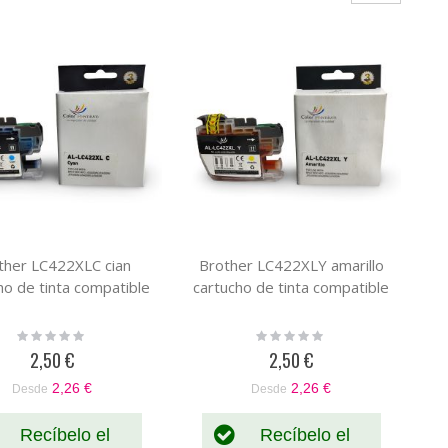
ther LC422XLC cian
Brother LC422XLY amarillo
ho de tinta compatible
cartucho de tinta compatible
Rating:
Rating:
0%
0%
2,50 €
2,50 €
2,26 €
2,26 €
Desde
Desde
Recíbelo el
Recíbelo el