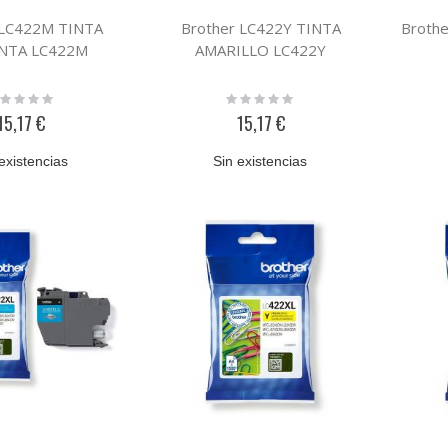
 LC422M TINTA
Brother LC422Y TINTA
Broth
NTA LC422M
AMARILLO LC422Y
ting:
Rating:
%
0%
15,17 €
15,17 €
existencias
Sin existencias