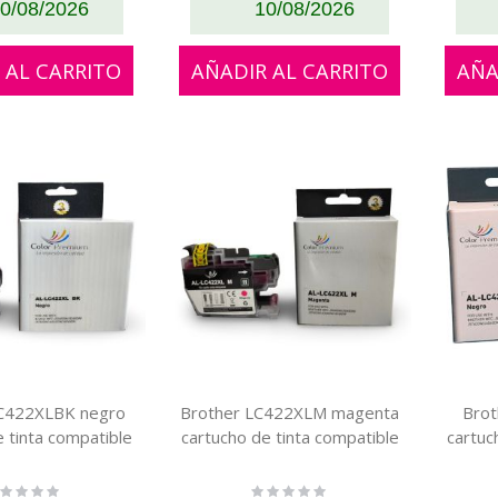
0/08/2026
10/08/2026
 AL CARRITO
AÑADIR AL CARRITO
AÑA
LC422XLBK negro
Brother LC422XLM magenta
Bro
e tinta compatible
cartucho de tinta compatible
cartuc
ting:
Rating: