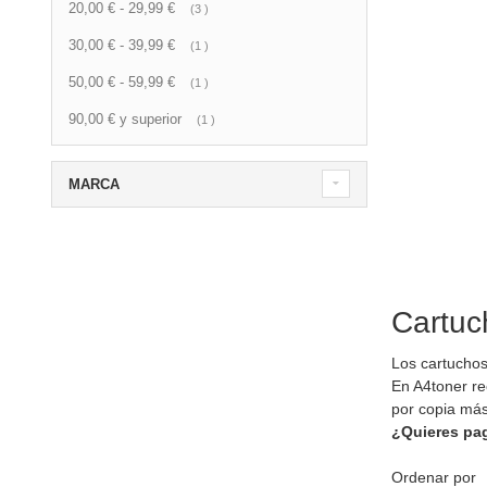
20,00 €
-
29,99 €
artículo
3
30,00 €
-
39,99 €
artículo
1
50,00 €
-
59,99 €
artículo
1
90,00 €
y superior
artículo
1
MARCA
Cartuc
Los cartuchos
En A4toner re
por copia más
¿Quieres pa
Ordenar por