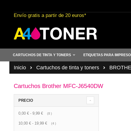
Ir
al
Envío gratis a partir de 20 euros*
contenido
CARTUCHOS DE TINTA Y TONERS
ETIQUETAS PARA IMPRES
Inicio
Cartuchos de tinta y toners
BROTHER 
Cartuchos Brother MFC-J6540DW
PRECIO
0,00 €
-
9,99 €
artículo
8
10,00 €
-
19,99 €
artículo
4