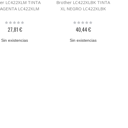
her LC422XLM TINTA
Brother LC422XLBK TINTA
MAGENTA LC422XLM
XL NEGRO LC422XLBK
Rating:
Rating:
0%
0%
27,81 €
40,44 €
Sin existencias
Sin existencias