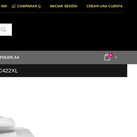
6 000
COMPARAR (
)
INICIAR SESIÓN
CREAR UNA CUENTA
Buscar
items
0
Cart
 FOLIOS A4
LC422XL