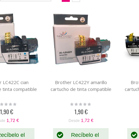
Dirección
como
Parrilla
Lista
Descendente
r LC422C cian
Brother LC422Y amarillo
Bro
e tinta compatible
cartucho de tinta compatible
cartuc
ting:
Rating:
%
0%
1,90 €
1,90 €
1,72 €
1,72 €
sde
Desde
ecíbelo el
Recíbelo el