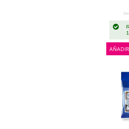
0
De
R
1
AÑADIR