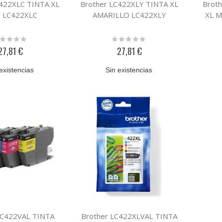
C422XLC TINTA XL
Brother LC422XLY TINTA XL
Brot
N LC422XLC
AMARILLO LC422XLY
XL 
ting:
Rating:
%
0%
27,81 €
27,81 €
existencias
Sin existencias
LC422VAL TINTA
Brother LC422XLVAL TINTA