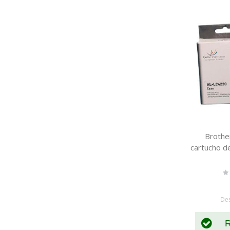
Brothe
cartucho d
Ra
0
De
R