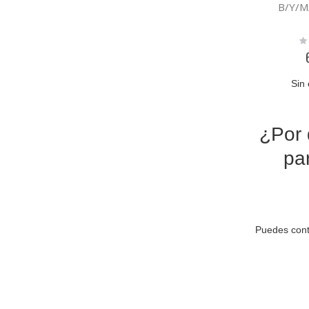
B/Y/M
Ra
0
Sin 
¿Por 
pa
Puedes cont