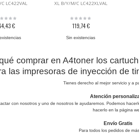
/C LC422VAL
XL B/Y/M/C LC422XLVAL
ting:
Rating:
%
0%
64,43 €
119,74 €
existencias
Sin existencias
qué comprar en A4toner los cartu
ra las impresoras de inyección de 
Tienes derecho al mejor servicio y a pa
Atención personaliz
actar con nosotros y uno de nosotros le ayudaremos. Podemos hacerle 
hacerlo en la página w
Envío Gratis
Para todos los pedidos de más