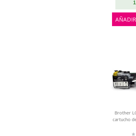
1
AÑADIR
Brother 
cartucho d
Ra