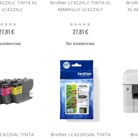
C422XLC TINTA XL
Brother LC422XLY TINTA XL
Brot
N LC422XLC
AMARILLO LC422XLY
XL 
ting:
Rating:
%
0%
27,81 €
27,81 €
existencias
Sin existencias
LC422VAL TINTA
Brother LC422XLVAL TINTA
Br