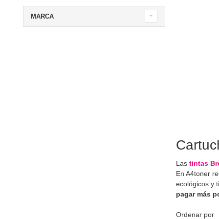
MARCA
Cartuc
Las
tintas B
En A4toner 
ecológicos y 
pagar más p
Ordenar por