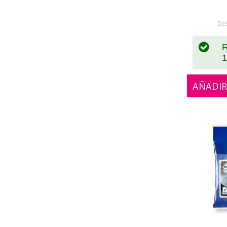
0
De
R
1
AÑADIR