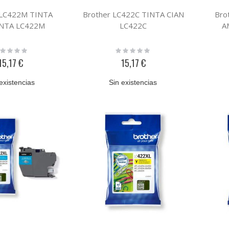
 LC422M TINTA
Brother LC422C TINTA CIAN
Bro
NTA LC422M
LC422C
A
ting:
Rating:
%
0%
15,17 €
15,17 €
existencias
Sin existencias