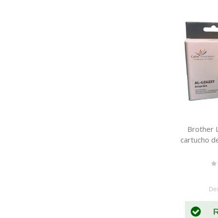
Brother 
cartucho d
Ra
0
De
R