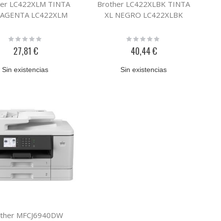
her LC422XLM TINTA
Brother LC422XLBK TINTA
MAGENTA LC422XLM
XL NEGRO LC422XLBK
Rating:
Rating:
0%
0%
27,81 €
40,44 €
Sin existencias
Sin existencias
other MFCJ6940DW