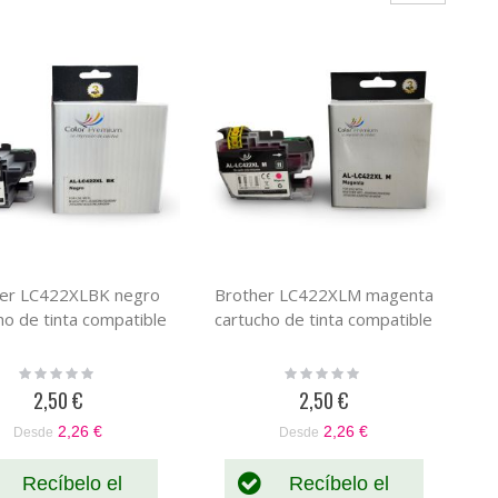
er LC422XLBK negro
Brother LC422XLM magenta
ho de tinta compatible
cartucho de tinta compatible
Rating:
Rating:
0%
0%
2,50 €
2,50 €
2,26 €
2,26 €
Desde
Desde
Recíbelo el
Recíbelo el