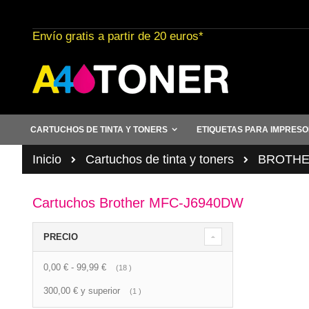
Ir
al
Envío gratis a partir de 20 euros*
contenido
CARTUCHOS DE TINTA Y TONERS
ETIQUETAS PARA IMPRES
Inicio
Cartuchos de tinta y toners
BROTHER 
Cartuchos Brother MFC-J6940DW
PRECIO
0,00 €
-
99,99 €
artículo
18
300,00 €
y superior
artículo
1