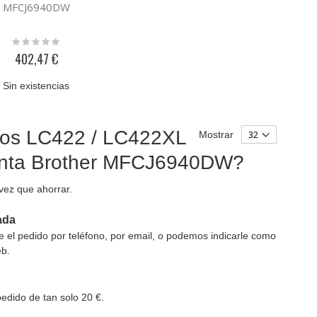
MFCJ6940DW
Rating:
0%
402,47 €
Sin existencias
chos LC422 / LC422XL
Mostrar
 tinta Brother MFCJ6940DW?
 vez que ahorrar.
ada
el pedido por teléfono, por email, o podemos indicarle como
eb.
edido de tan solo 20 €.