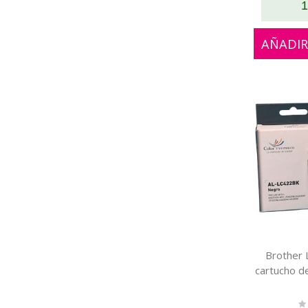
1
AÑADIR
Brother
cartucho d
Ra