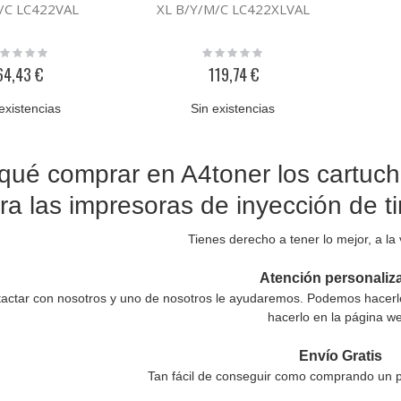
/C LC422VAL
XL B/Y/M/C LC422XLVAL
ting:
Rating:
%
0%
64,43 €
119,74 €
existencias
Sin existencias
qué comprar en A4toner los cartu
ra las impresoras de inyección de
Tienes derecho a tener lo mejor, a la
Atención personaliz
actar con nosotros y uno de nosotros le ayudaremos. Podemos hacerle 
hacerlo en la página w
Envío Gratis
Tan fácil de conseguir como comprando un p