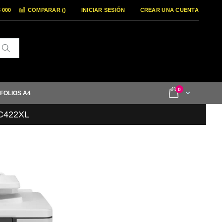
6 000
COMPARAR (
)
INICIAR SESIÓN
CREAR UNA CUENTA
Buscar
items
0
Cart
 FOLIOS A4
LC422XL