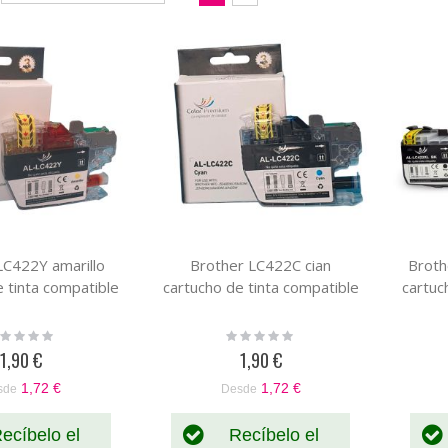
Dirección
como
Parrilla
Lista
Descendente
LC422Y amarillo
Brother LC422C cian
Broth
e tinta compatible
cartucho de tinta compatible
cartuc
ting:
Rating:
%
0%
1,90 €
1,90 €
1,72 €
1,72 €
sde
Desde
ecíbelo el
Recíbelo el