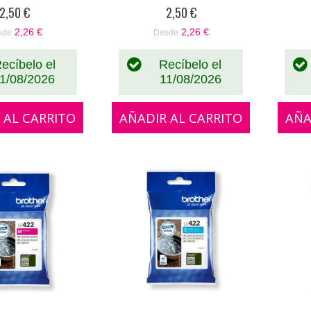
%
0%
2,50 €
2,50 €
2,26 €
2,26 €
sde
Desde
ecíbelo el
Recíbelo el
1/08/2026
11/08/2026
 AL CARRITO
AÑADIR AL CARRITO
AÑA