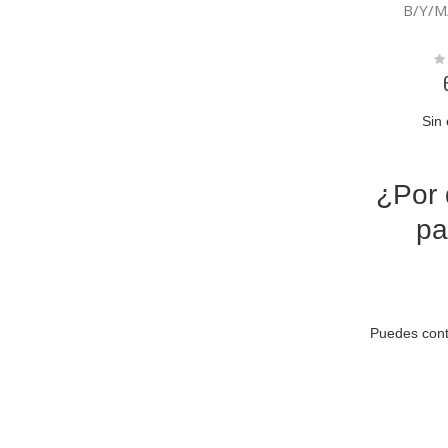
B/Y/M
Ra
0
Sin 
¿Por 
pa
Puedes cont