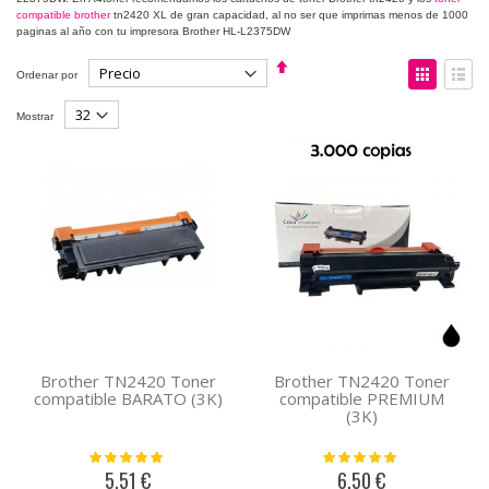
compatible brother
tn2420 XL de gran capacidad, al no ser que imprimas menos de 1000
paginas al año con tu impresora Brother HL-L2375DW
Fijar
Ver
Ordenar por
Dirección
como
Descendente
Parrilla
Lista
Mostrar
Brother TN2420 Toner
Brother TN2420 Toner
compatible BARATO (3K)
compatible PREMIUM
(3K)
Valoración:
Valoración:
100%
100%
5,51 €
6,50 €