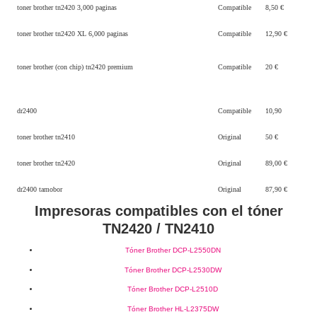
toner brother tn2420 3,000 paginas
Compatible
8,50 €
toner brother tn2420 XL 6,000 paginas
Compatible
12,90 €
toner brother (con chip) tn2420 premium
Compatible
20 €
dr2400
Compatible
10,90
toner brother tn2410
Original
50 €
toner brother tn2420
Original
89,00 €
dr2400 tamobor
Original
87,90 €
Impresoras compatibles con el tóner
TN2420 / TN2410
Tóner Brother DCP-L2550DN
Tóner Brother DCP-L2530DW
Tóner Brother DCP-L2510D
Tóner Brother HL-L2375DW