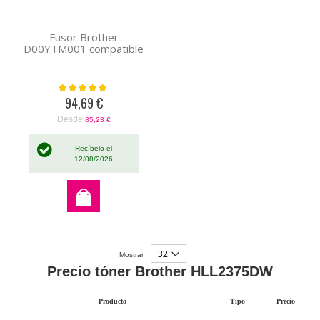
Fusor Brother
D00YTM001 compatible
Valoración:
100%
94,69 €
Desde
85,23 €
Recíbelo el
12/08/2026
Mostrar
Precio tóner Brother HLL2375DW
Producto
Tipo
Precio