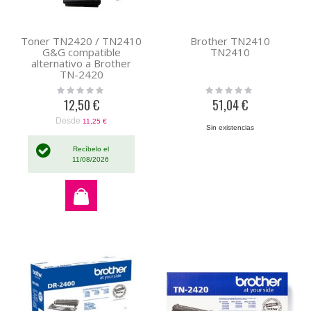
Toner TN2420 / TN2410
Brother TN2410
G&G compatible
TN2410
alternativo a Brother
TN-2420
Rating:
Rating:
0%
0%
12,50 €
51,04 €
Desde
11,25 €
Sin existencias
Recíbelo el
11/08/2026