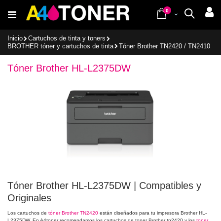
Ir
items
al
0
Cart
Buscar
contenido
Inicio
Cartuchos de tinta y toners
BROTHER tóner y cartuchos de tinta
Tóner Brother TN2420 / TN2410
Tóner Brother HL-L2375DW
Tóner Brother HL-L2375DW | Compatibles y
Originales
Los cartuchos de
tóner Brother TN2420
están diseñados para tu impresora Brother HL-
L2375DW. En A4toner recomendamos los cartuchos de toner Brother tn2420 y los
toner