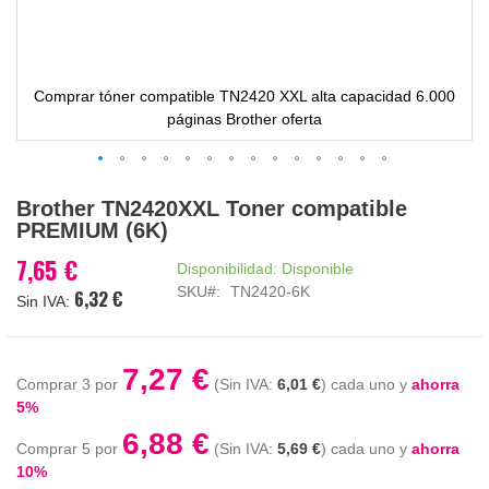
Comprar tóner compatible TN2420 XXL alta capacidad 6.000
páginas Brother oferta
Saltar
Brother TN2420XXL Toner compatible
al
PREMIUM (6K)
comienzo
de
7,65 €
Disponibilidad:
Disponible
la
SKU
TN2420-6K
6,32 €
galería
de
imágenes
7,27 €
Comprar 3 por
6,01 €
cada uno y
ahorra
5
%
6,88 €
Comprar 5 por
5,69 €
cada uno y
ahorra
10
%