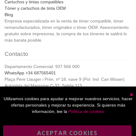
Cartuchos y tintas compatibles
Tóner y cartuchos de tinta OEM
Blog
Empresa especializada en la venta de tóner compatible, tóner
remanufacturados, tóner originales o tóner OEM. Asesoramiento
gratuito sobre impresoras, la compra de tus tóneres te saldrá lo
más barata posible.
Contacto
Departamento Comercial: 937 566 000
WhatsApp +34 687565401
Plaça Pere Llauger i Prim, nº 18, nave 9 (Pol. Ind. Can Misser)
Autopista del Maresme C-32, Salida 113
08360, Canet de Mar (Barcelona)
Horario de Atención al cliente:
Utilizamos cookies para ayudar a mejorar nuestros servicios, hacer
C
De lunes a jueves de 8:00 a 17:00,
ofertas personales y mejorar tu experiencia. Si quieres más
Viernes de 8:00 a 15:00
información, lee la
Política de cookies
ACEPTAR COOKIES