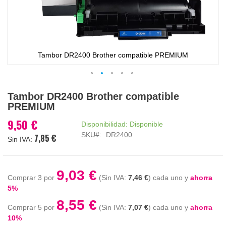
Tambor DR2400 Brother compatible PREMIUM
Saltar
Tambor DR2400 Brother compatible
al
PREMIUM
comienzo
de
9,50 €
Disponibilidad:
Disponible
la
SKU
DR2400
7,85 €
galería
de
imágenes
9,03 €
Comprar 3 por
7,46 €
cada uno y
ahorra
5
%
8,55 €
Comprar 5 por
7,07 €
cada uno y
ahorra
10
%