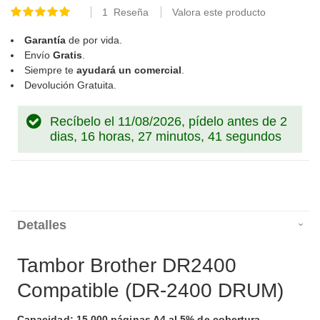
1
Reseña
Valora este producto
Valoración:
100
100
% of
Garantía
de por vida.
Envío
Gratis
.
Siempre te
ayudará un comercial
.
Devolución Gratuita.
Recíbelo el 11/08/2026, pídelo antes de
2
dias, 16 horas, 27 minutos, 41 segundos
Detalles
Tambor Brother DR2400
Compatible (DR-2400 DRUM)
Capacidad: 15.000 páginas A4 al 5% de cobertura.