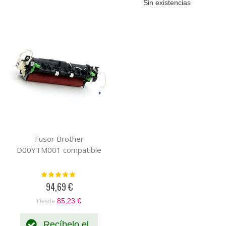
Sin existencias
Fusor Brother
D00YTM001 compatible
Valoración:
100%
94,69 €
85,23 €
Desde
Recíbelo el