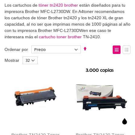
Los cartuchos de
tóner tn2420 brother
están diseñados para tu
impresora Brother MFC-L2730DW. En A4toner recomendamos
los cartuchos de tóner Brother tn2420 y los tn2420 XL de gran
capacidad, al no ser que imprimas menos de 1000 páginas al año
con tu impresora Brother MFC-L2730DWen ese caso te
interesara más el
cartucho toner brother
TN-2410.
Fijar
Ver
Ordenar por
Dirección
como
Parrilla
List
Mostrar
Descendente
Brother TN2420 Toner
Brother TN2420 Toner