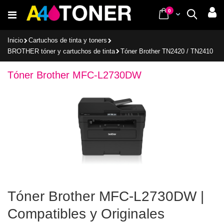
Ir
items
0
Cart
Buscar
al
contenido
Inicio
Cartuchos de tinta y toners
BROTHER tóner y cartuchos de tinta
Tóner Brother TN2420 / TN2410
Tóner Brother MFC-L2730DW
Tóner Brother MFC-L2730DW |
Compatibles y Originales