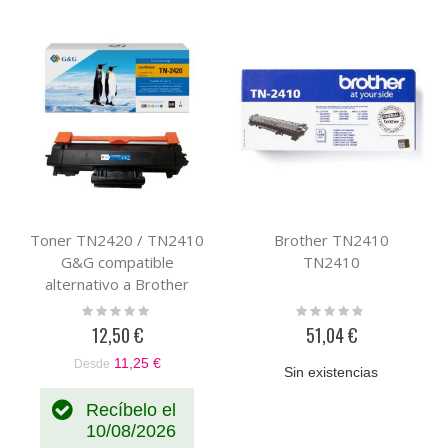
Toner TN2420 / TN2410
Brother TN2410
G&G compatible
TN2410
alternativo a Brother
TN-2420
Rating:
Rating:
0%
0%
12,50 €
51,04 €
11,25 €
Desde
Sin existencias
Recíbelo el
10/08/2026