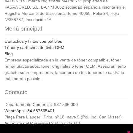
A4TONER® marca registrada M4188573 propiedad de
FASAWORLD, S.L. B-64713662 sociedad española inscrita en el
Registro Mercantil de Barcelona, Tomo 40068, Folio 94, Hoja
Nº358787, Inscripción 1ª
Menú principal
Cartuchos y tintas compatibles
Tóner y cartuchos de tinta OEM
Blog
Empresa especializada en la venta de tóner compatible, tóner
remanufacturados, tóner originales o tóner OEM. Asesoramiento
gratuito sobre impresoras, la compra de tus tóneres te saldrá lo
más barata posible.
Contacto
Departamento Comercial: 937 566 000
WhatsApp +34 687565401
Plaça Pere Llauger i Prim, nº 18, nave 9 (Pol. Ind. Can Misser)
Autopista del Maresme C-32, Salida 113
08360, Canet de Mar (Barcelona)