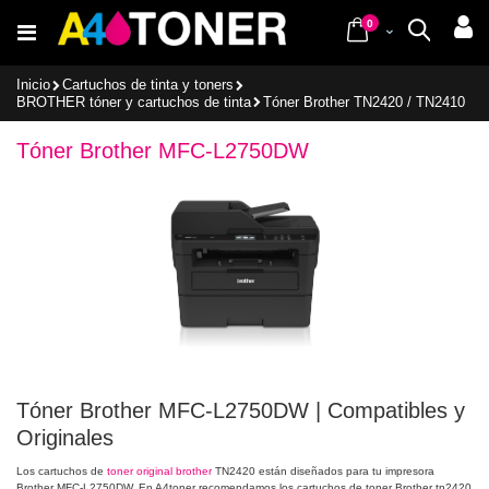
Ir
items
al
0
Cart
Buscar
contenido
Inicio
Cartuchos de tinta y toners
BROTHER tóner y cartuchos de tinta
Tóner Brother TN2420 / TN2410
Tóner Brother MFC-L2750DW
Tóner Brother MFC-L2750DW | Compatibles y
Originales
Los cartuchos de
toner original brother
TN2420 están diseñados para tu impresora
Brother MFC-L2750DW. En A4toner recomendamos los cartuchos de toner Brother tn2420