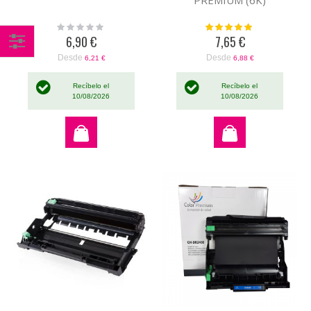
PREMIUM (6K)
Rating:
Valoración:
0%
100%
6,90 €
7,65 €
Desde
Desde
Comprar
6,21 €
6,88 €
por
Recíbelo el
Recíbelo el
10/08/2026
10/08/2026