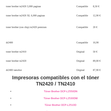
toner brother tn2420 3,000 paginas
Compatible
8,50 €
toner brother tn2420 XL 6,000 paginas
Compatible
12,90 €
toner brother (con chip) tn2420 premium
Compatible
20 €
dr2400
Compatible
10,90
toner brother tn2410
Original
50 €
toner brother tn2420
Original
89,00 €
dr2400 tamobor
Original
87,90 €
Impresoras compatibles con el tóner
TN2420 / TN2410
Tóner Brother DCP-L2550DN
Tóner Brother DCP-L2530DW
Tóner Brother DCP-L2510D