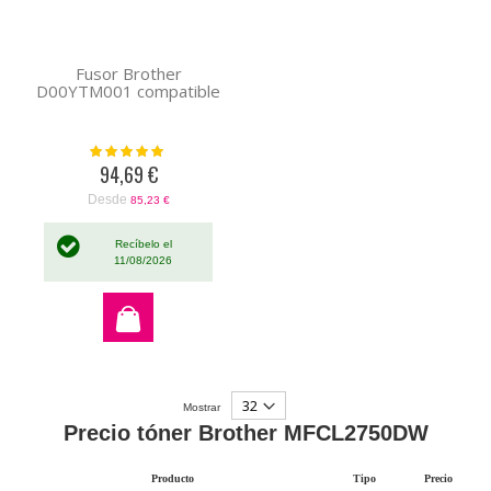
Fusor Brother
D00YTM001 compatible
Valoración:
100%
94,69 €
Desde
85,23 €
Recíbelo el
11/08/2026
Mostrar
Precio tóner Brother MFCL2750DW
Producto
Tipo
Precio