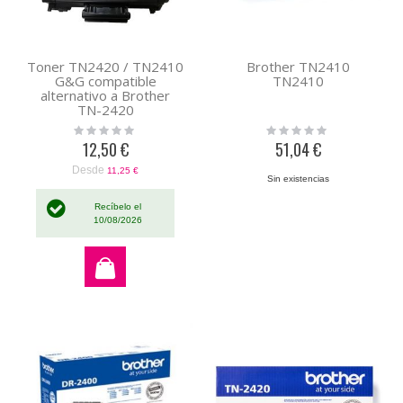
Toner TN2420 / TN2410
Brother TN2410
G&G compatible
TN2410
alternativo a Brother
TN-2420
Rating:
Rating:
0%
0%
12,50 €
51,04 €
Desde
11,25 €
Sin existencias
Recíbelo el
10/08/2026