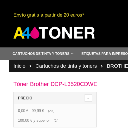
Ir
al
Envío gratis a partir de 20 euros*
contenido
CARTUCHOS DE TINTA Y TONERS
ETIQUETAS PARA IMPRES
Inicio
Cartuchos de tinta y toners
BROTHER 
Tóner Brother DCP-L3520CDWE
PRECIO
0,00 €
-
99,99 €
artículo
20
100,00 €
y superior
artículo
2