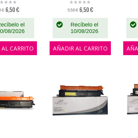
ting:
Rating:
%
0%
6,50 €
6,50 €
1 €
9,50 €
Precio
Precio
especial
especial
ecíbelo el
Recíbelo el
0/08/2026
10/08/2026
 AL CARRITO
AÑADIR AL CARRITO
AÑA