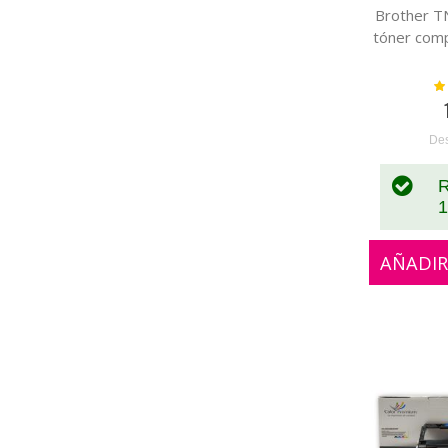
Brother 
tóner com
Va
De
R
1
AÑADIR