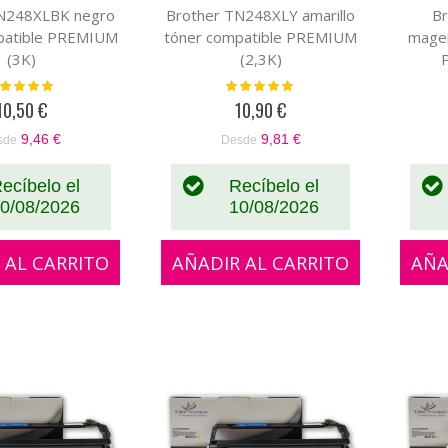
TN248XLBK negro
Brother TN248XLY amarillo
B
patible PREMIUM
tóner compatible PREMIUM
magen
(3K)
(2,3K)
loración:
Valoración:
100%
100%
10,50 €
10,90 €
9,46 €
9,81 €
sde
Desde
ecíbelo el
Recíbelo el
0/08/2026
10/08/2026
 AL CARRITO
AÑADIR AL CARRITO
AÑA