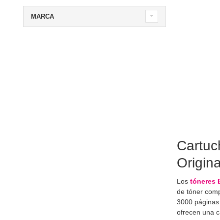
MARCA
Cartuc
Origin
Los
tóneres 
de tóner com
3000 páginas 
ofrecen una ca