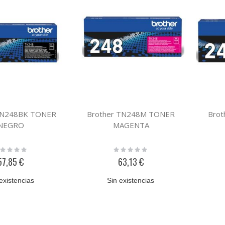
TN248BK TONER
Brother TN248M TONER
Bro
NEGRO
MAGENTA
ting:
Rating:
%
0%
57,85 €
63,13 €
existencias
Sin existencias