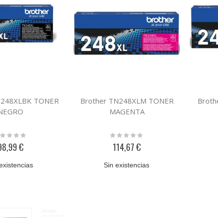
N248XLBK TONER
Brother TN248XLM TONER
Brot
NEGRO
MAGENTA
ting:
Rating:
%
0%
98,99 €
114,67 €
existencias
Sin existencias