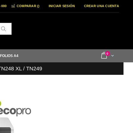
6 000
COMPARAR (
)
INICIAR SESIÓN
CREAR UNA CUENTA
Buscar
items
0
Cart
 FOLIOS A4
 TN248 XL / TN249