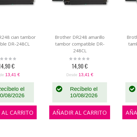
R248 cian tambor
Brother DR248 amarillo
Brot
ible DR-248CL
tambor compatible DR-
tam
248CL
ting:
Rating:
%
0%
14,90 €
14,90 €
13,41 €
13,41 €
de
Desde
ecíbelo el
Recíbelo el
0/08/2026
10/08/2026
 AL CARRITO
AÑADIR AL CARRITO
AÑA