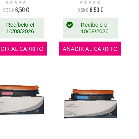
Rating:
Rating:
0%
0%
6,50 €
6,50 €
9,50 €
9,50 €
Precio
Precio
especial
especial
Recíbelo el
Recíbelo el
10/08/2026
10/08/2026
DIR AL CARRITO
AÑADIR AL CARRITO