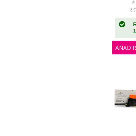
Ra
0
8,9
R
1
AÑADIR