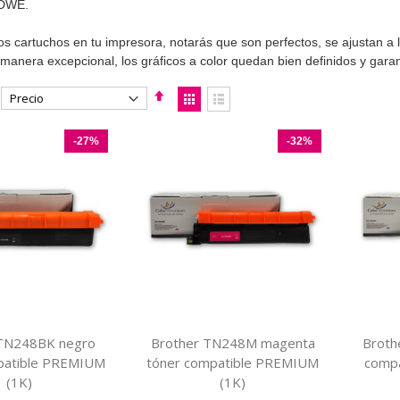
DWE.
tos cartuchos en tu impresora, notarás que son perfectos, se ajustan a l
manera excepcional, los gráficos a color quedan bien definidos y gara
Fijar
Ver
Dirección
como
Parrilla
Lista
Descendente
-27%
-32%
 TN248BK negro
Brother TN248M magenta
Broth
patible PREMIUM
tóner compatible PREMIUM
compa
(1K)
(1K)