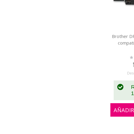
Brother D
compat
Ra
0
Des
R
1
AÑADIR