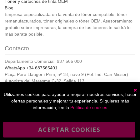
Tóner y cartuchos de tinta OEM
Blog
Empresa especializada en la venta de tóner compatible, tóner
remanufacturados, tóner originales o tóner OEM. Asesoramiento
gratuito sobre impresoras, la compra de tus tóneres te saldrá lo
más barata posible.
Contacto
Departamento Comercial: 937 566 000
WhatsApp +34 687565401
Plaça Pere Llauger i Prim, nº 18, nave 9 (Pol. Ind. Can Misser)
Autopista del Maresme C-32, Salida 113
08360, Canet de Mar (Barcelona)
Horario de Atención al cliente:
Utilizamos cookies para ayudar a mejorar nuestros servicios, hacer
C
De lunes a jueves de 8:00 a 17:00,
ofertas personales y mejorar tu experiencia. Si quieres más
Viernes de 8:00 a 15:00
información, lee la
Política de cookies
ACEPTAR COOKIES