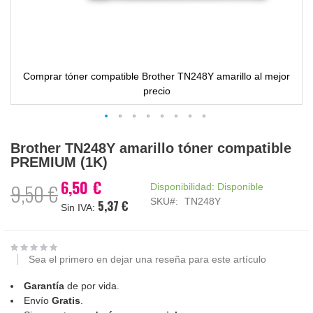
Comprar tóner compatible Brother TN248Y amarillo al mejor
precio
Saltar
Brother TN248Y amarillo tóner compatible
al
PREMIUM (1K)
comienzo
de
6,50 €
Precio
9,50 €
Disponibilidad:
Disponible
la
especial
SKU
TN248Y
5,37 €
galería
de
imágenes
Sea el primero en dejar una reseña para este artículo
Garantía
de por vida.
Envío
Gratis
.