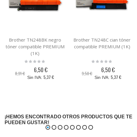
Brother TN248BK negro
Brother TN248C cian tóner
tóner compatible PREMIUM
compatible PREMIUM (1K)
(1K)
Rating:
Rating:
0%
0%
6,50 €
6,50 €
Precio
Precio
8,91 €
9,50 €
especial
especial
5,37 €
5,37 €
¡HEMOS ENCONTRADO OTROS PRODUCTOS QUE TE
PUEDEN GUSTAR!