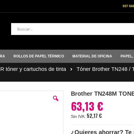
937 56
Buscar
ORA
ROLLOS DE PAPEL TÉRMICO
MATERIAL DE OFICINA
PAPEL,
tóner y cartuchos de tinta
Tóner Brother TN248 /
Brother TN248M TO
63,13 €
52,17 €
¿Quieres ahorrar? Te 