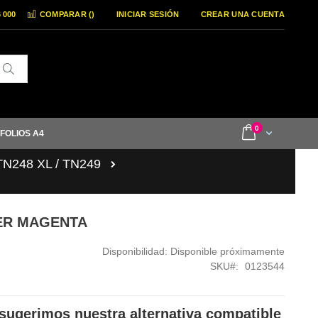
6 000
COMPARAR (
)
INICIAR SESIÓN
CREAR UNA CUENTA
Buscar
items
0
Cart
 FOLIOS A4
 TN248 XL / TN249
NER MAGENTA
Disponibilidad:
Disponible próximamente
SKU
0123544
sugerimos nuestra alternativa compatible