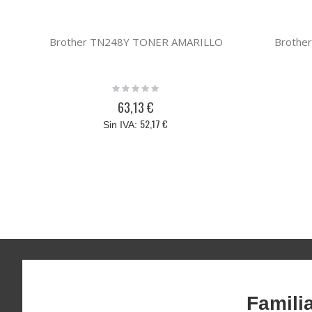
Brother TN248Y TONER AMARILLO
Brothe
Rating:
0%
63,13 €
52,17 €
Famili