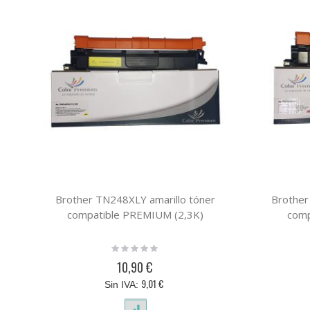
Brother TN248XLY amarillo tóner
Brothe
compatible PREMIUM (2,3K)
comp
Rating:
0%
10,90 €
9,01 €