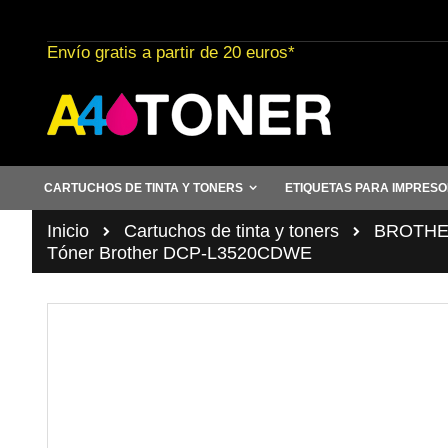
Ir
al
Envío gratis a partir de 20 euros*
contenido
CARTUCHOS DE TINTA Y TONERS
ETIQUETAS PARA IMPRES
Inicio
Cartuchos de tinta y toners
BROTHER 
Tóner Brother DCP-L3520CDWE
Saltar
al
final
de
la
galería
de