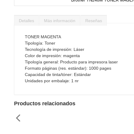
Saltar
al
Detalles
Más información
Reseñas
comienzo
de
la
TONER MAGENTA
galería
Tipología: Toner
de
Tecnología de impresión: Láser
imágenes
Color de impresión: magenta
Tipología general: Producto para impresora laser
Formato páginas (res. estándar): 1000 pages
Capacidad de tinta/tóner: Estándar
Unidades por embalaje: 1 nr
Productos relacionados