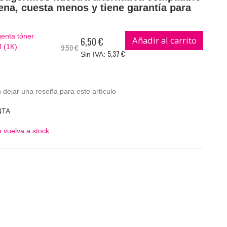
ena, cuesta menos y tiene garantía para
enta tóner
Añadir al carrito
6,50 €
Precio
9,50 €
 (1K)
especial
5,37 €
 dejar una reseña para este artículo
NTA
 vuelva a stock