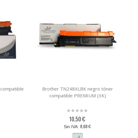
 compatible
Brother TN248XLBK negro tóner
Bro
compatible PREMIUM (3K)
Rating:
0%
10,50 €
8,68 €