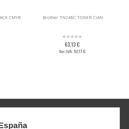
PACK CMYB
Brother TN248C TONER CIAN
B
Rating:
0%
63,13 €
52,17 €
 España