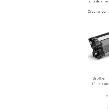
fantásticamen
Ordenar por
Brother 
tóner co
Ra
0
De