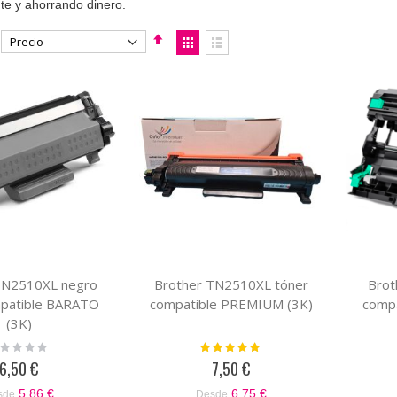
te y ahorrando dinero.
Fijar
Ver
Dirección
como
Parrilla
Lista
Descendente
TN2510XL negro
Brother TN2510XL tóner
Brot
mpatible BARATO
compatible PREMIUM (3K)
comp
(3K)
ting:
Valoración:
%
100%
6,50 €
7,50 €
5,86 €
6,75 €
sde
Desde