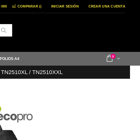
6 000
COMPARAR (
)
INICIAR SESIÓN
CREAR UNA CUENTA
Buscar
items
0
Cart
 FOLIOS A4
/ TN2510XL / TN2510XXL