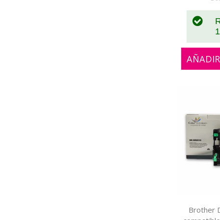
R
1
AÑADIR
Brother