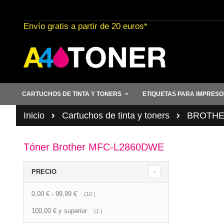
Ir
al
Envío gratis a partir de 20 euros*
contenido
CARTUCHOS DE TINTA Y TONERS
ETIQUETAS PARA IMPRES
Inicio
Cartuchos de tinta y toners
BROTHER 
Tóner Brother MFC-L2860DWE
PRECIO
0,00 €
-
99,99 €
artículo
10
100,00 €
y superior
artículo
1