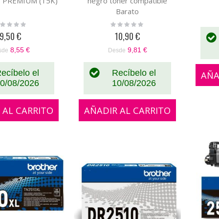
e PREMIUM (15K)
negro tóner compatible
Barato
ting:
Rating:
%
0%
9,50 €
10,90 €
8,55 €
9,81 €
sde
Desde
ecíbelo el
Recíbelo el
AÑA
0/08/2026
10/08/2026
 AL CARRITO
AÑADIR AL CARRITO