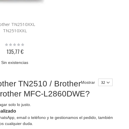
other TN2510XXL
TN2510XXL
Rating:
0%
135,77 €
Sin existencias
other TN2510 / Brother
Mostrar
 Brother MFC-L2860DWE?
gar solo lo justo.
alizado
atsApp, email o teléfono y te gestionamos el pedido, también
os cualquier duda.