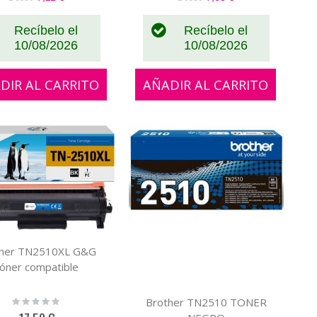
Recíbelo el
Recíbelo el
10/08/2026
10/08/2026
DIR AL CARRITO
AÑADIR AL CARRITO
ther TN2510XL G&G
tóner compatible
Rating:
Brother TN2510 TONER
0%