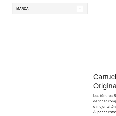
MARCA
Cartuc
Origin
Los tóneres 
de tóner comp
o mejor al tó
Al poner esto