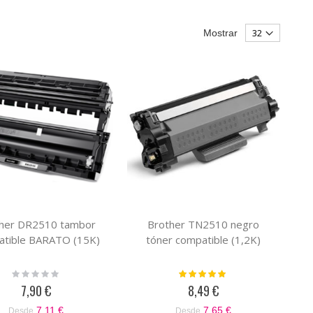
Mostrar
her DR2510 tambor
Brother TN2510 negro
atible BARATO (15K)
tóner compatible (1,2K)
Rating:
Valoración:
0%
100%
7,90 €
8,49 €
7,11 €
7,65 €
Desde
Desde