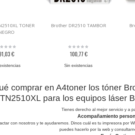
TN2510XL TONER
Brother DR2510 TAMBOR
Br
NEGRO
ting:
Rating:
%
0%
91,03 €
100,77 €
existencias
Sin existencias
ué comprar en A4toner los tóner Br
TN2510XL para los equipos láser
Tienes derecho al mejor servicio y a pa
Acompañamiento person
ctar con nosotros y te ayudaremos. Dinos cuál es tu impresora por Wh
puedes hacerlo por la web y consultarn