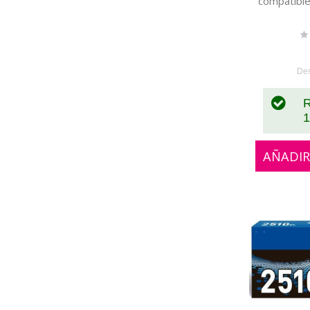
compatibl
Ra
0
De
R
1
AÑADIR