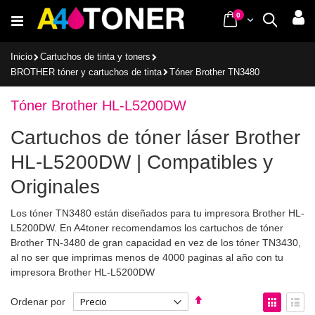
Ir
items
0
Cart
Buscar
al
contenido
Inicio
Cartuchos de tinta y toners
BROTHER tóner y cartuchos de tinta
Tóner Brother TN3480
Tóner Brother HL-L5200DW
Cartuchos de tóner láser Brother
HL-L5200DW | Compatibles y
Originales
Los tóner TN3480 están diseñados para tu impresora Brother HL-
L5200DW. En A4toner recomendamos los cartuchos de tóner
Brother TN-3480 de gran capacidad en vez de los tóner TN3430,
al no ser que imprimas menos de 4000 paginas al año con tu
impresora Brother HL-L5200DW
Fijar
Ver
Ordenar por
Dirección
como