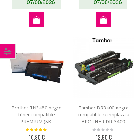
07/08/2026
07/08/2026
Comprar
por
Brother TN3480 negro
Tambor DR3400 negro
tóner compatible
compatible reemplaza a
PREMIUM (8K)
BROTHER DR-3400
PREMIUM
Valoración:
Rating:
100%
0%
10,90 €
12,90 €