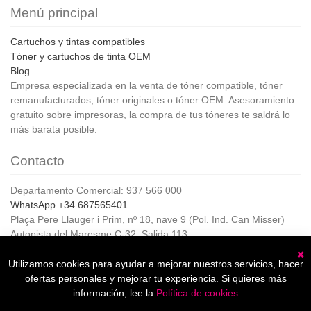
Menú principal
Cartuchos y tintas compatibles
Tóner y cartuchos de tinta OEM
Blog
Empresa especializada en la venta de tóner compatible, tóner
remanufacturados, tóner originales o tóner OEM. Asesoramiento
gratuito sobre impresoras, la compra de tus tóneres te saldrá lo
más barata posible.
Contacto
Departamento Comercial: 937 566 000
WhatsApp +34 687565401
Plaça Pere Llauger i Prim, nº 18, nave 9 (Pol. Ind. Can Misser)
Autopista del Maresme C-32, Salida 113
08360, Canet de Mar (Barcelona)
Horario de Atención al cliente:
Utilizamos cookies para ayudar a mejorar nuestros servicios, hacer
C
De lunes a jueves de 8:00 a 17:00,
ofertas personales y mejorar tu experiencia. Si quieres más
Viernes de 8:00 a 15:00
información, lee la
Política de cookies