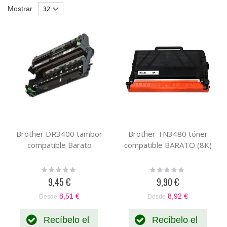
Parrilla
List
Mostrar
Descendente
Brother DR3400 tambor
Brother TN3480 tóner
compatible Barato
compatible BARATO (8K)
Rating:
Rating:
0%
0%
9,45 €
9,90 €
8,51 €
8,92 €
Desde
Desde
Recíbelo el
Recíbelo el