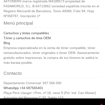
A4TONER® marca registrada M4188573 propiedad de
FASAWORLD, S.L. B-64713662 sociedad española inscrita en el
Registro Mercantil de Barcelona, Tomo 40068, Folio 94, Hoja
Nº358787, Inscripción 1ª
Menú principal
Cartuchos y tintas compatibles
Tóner y cartuchos de tinta OEM
Blog
Empresa especializada en la venta de tóner compatible, tóner
remanufacturados, tóner originales o tóner OEM. Asesoramiento
gratuito sobre impresoras, la compra de tus tóneres te saldrá lo
más barata posible.
Contacto
Departamento Comercial: 937 566 000
WhatsApp +34 687565401
Plaça Pere Llauger i Prim, nº 18, nave 9 (Pol. Ind. Can Misser)
Autopista del Maresme C-32, Salida 113
08360, Canet de Mar (Barcelona)