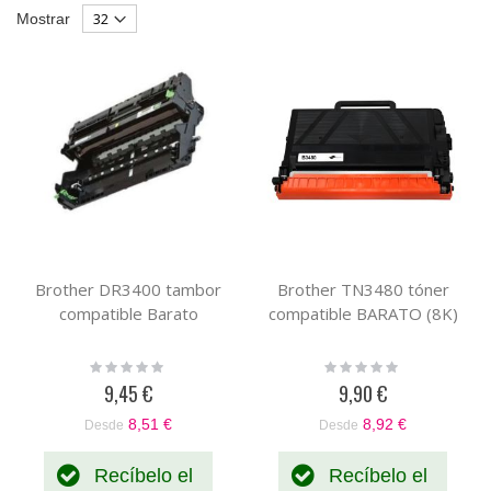
Parrilla
List
Mostrar
Descendente
Brother DR3400 tambor
Brother TN3480 tóner
compatible Barato
compatible BARATO (8K)
Rating:
Rating:
0%
0%
9,45 €
9,90 €
8,51 €
8,92 €
Desde
Desde
Recíbelo el
Recíbelo el