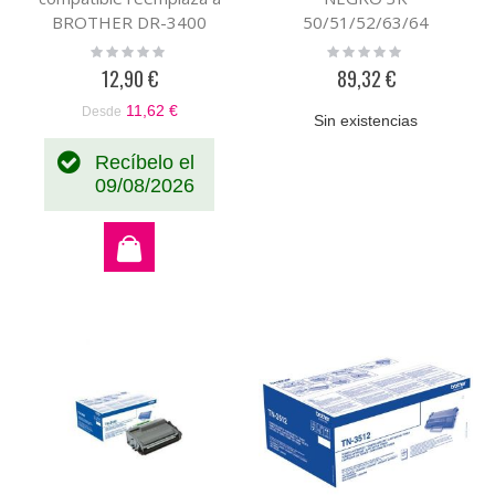
BROTHER DR-3400
50/51/52/63/64
PREMIUM
Rating:
Rating:
0%
0%
12,90 €
89,32 €
11,62 €
Desde
Sin existencias
Recíbelo el
09/08/2026