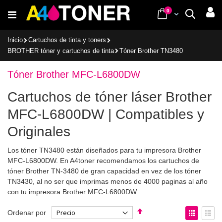
Ir
items
0
Cart
Buscar
al
contenido
Inicio
Cartuchos de tinta y toners
BROTHER tóner y cartuchos de tinta
Tóner Brother TN3480
Tóner Brother MFC-L6800DW
Cartuchos de tóner láser Brother
MFC-L6800DW | Compatibles y
Originales
Los tóner TN3480 están diseñados para tu impresora Brother
MFC-L6800DW. En A4toner recomendamos los cartuchos de
tóner Brother TN-3480 de gran capacidad en vez de los tóner
TN3430, al no ser que imprimas menos de 4000 paginas al año
con tu impresora Brother MFC-L6800DW
Fijar
Ver
Ordenar por
Dirección
como