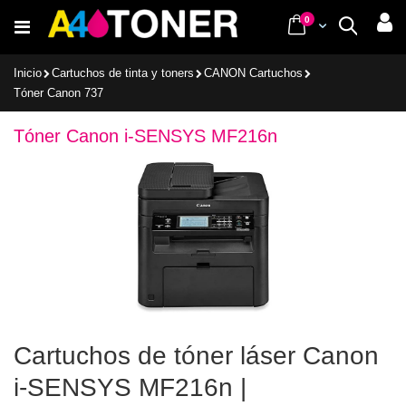
Ir
items
0
Cart
Buscar
al
contenido
Inicio
Cartuchos de tinta y toners
CANON Cartuchos
Tóner Canon 737
Tóner Canon i-SENSYS MF216n
Cartuchos de tóner láser Canon
i-SENSYS MF216n |