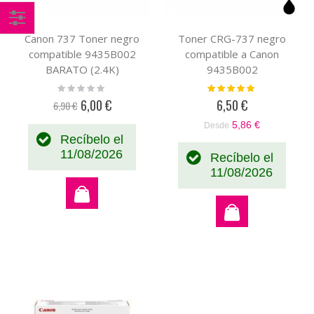
Comprar
Canon 737 Toner negro
Toner CRG-737 negro
compatible 9435B002
compatible a Canon
por
BARATO (2.4K)
9435B002
Rating:
Valoración:
0%
100%
6,00 €
6,50 €
6,90 €
Precio
especial
5,86 €
Desde
Recíbelo el
11/08/2026
Recíbelo el
11/08/2026