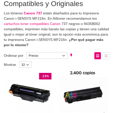
Compatibles y Originales
Los tóneres
Canon 737
están diseñados para tu impresora
Canon i-SENSYS MF216n. En A4toner recomendamos los
cartuchos toner compatibles Canon
737 negros o 9435B002
compatibles, imprimen más barato las copias y tienen una calidad
igual o mejor al tóner original, son la opción más económica para
tu impresora Canon i-SENSYS MF216n.
¿Por qué pagar más
por lo mismo?
Fijar
Ver
Ordenar por
Dirección
como
Parrilla
List
Mostrar
Descendente
-13%