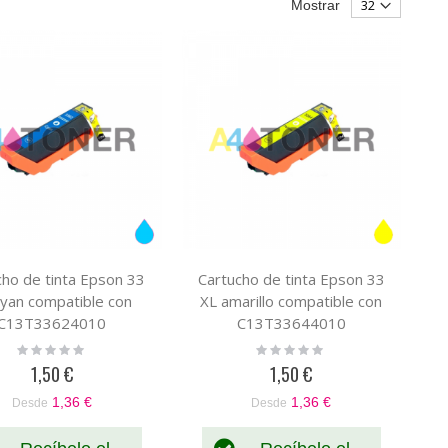
Mostrar
cho de tinta Epson 33
Cartucho de tinta Epson 33
cyan compatible con
XL amarillo compatible con
C13T33624010
C13T33644010
Rating:
Rating:
0%
0%
1,50 €
1,50 €
1,36 €
1,36 €
Desde
Desde