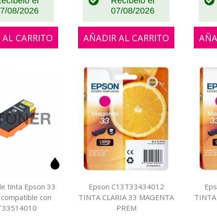
ecíbelo el
Recíbelo el
7/08/2026
07/08/2026
 AL CARRITO
AÑADIR AL CARRITO
AÑA
e tinta Epson 33
Epson C13T33434012
Eps
 compatible con
TINTA CLARIA 33 MAGENTA
TINTA
T33514010
PREM