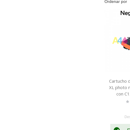
Ordenar por
Cartucho d
XL photo 
con C
Ra
0
De