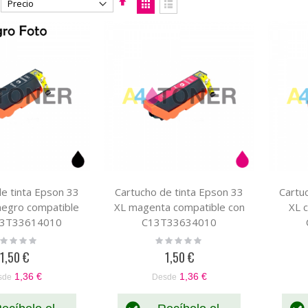
Fijar
Ver
Dirección
como
Parrilla
Lista
Descendente
e tinta Epson 33
Cartucho de tinta Epson 33
Cartu
negro compatible
XL magenta compatible con
XL 
13T33614010
C13T33634010
ting:
Rating:
%
0%
1,50 €
1,50 €
1,36 €
1,36 €
sde
Desde