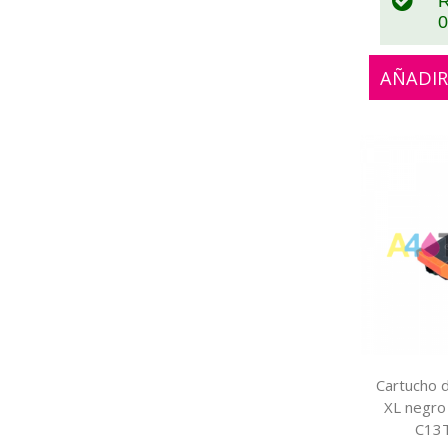
R
0
AÑADIR
Cartucho d
XL negro
C13