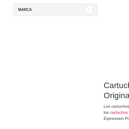
MARCA
Cartuc
Origin
Los cartuchos
los
cartuchos 
Expression P