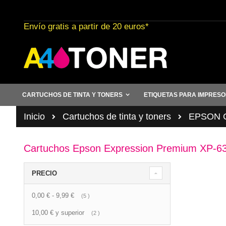
Ir
al
Envío gratis a partir de 20 euros*
contenido
CARTUCHOS DE TINTA Y TONERS
ETIQUETAS PARA IMPRES
Inicio
Cartuchos de tinta y toners
EPSON Ca
Cartuchos Epson Expression Premium XP-6
PRECIO
0,00 €
-
9,99 €
artículo
5
10,00 €
y superior
artículo
2