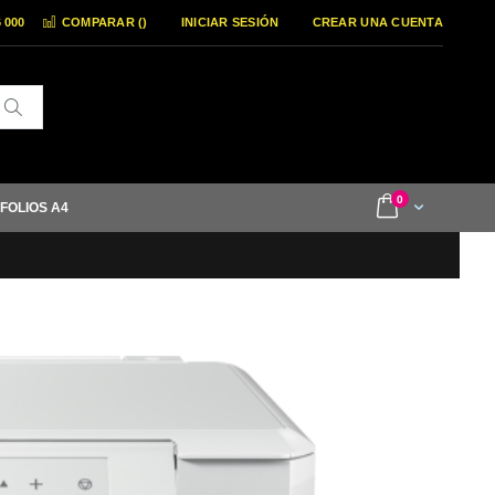
6 000
COMPARAR (
)
INICIAR SESIÓN
CREAR UNA CUENTA
Buscar
items
0
Cart
 FOLIOS A4