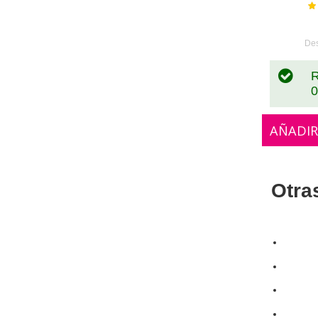
Va
De
R
0
AÑADIR
Otra