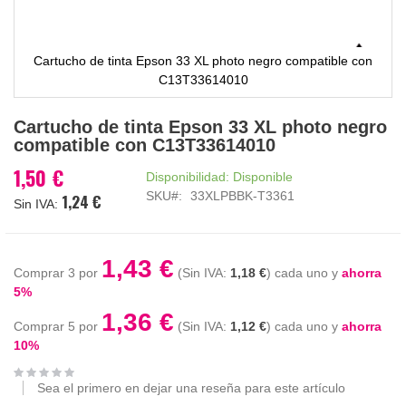
Cartucho de tinta Epson 33 XL photo negro compatible con
C13T33614010
Saltar
Cartucho de tinta Epson 33 XL photo negro
al
compatible con C13T33614010
comienzo
de
1,50 €
Disponibilidad:
Disponible
la
SKU
33XLPBBK-T3361
1,24 €
galería
de
imágenes
1,43 €
Comprar 3 por
1,18 €
cada uno y
ahorra
5
%
1,36 €
Comprar 5 por
1,12 €
cada uno y
ahorra
10
%
Sea el primero en dejar una reseña para este artículo