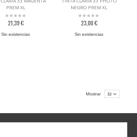
 CLARIA 33 MAGENTA
TINTA CLARIA 33 PHOTO
PREM XL
NEGRO PREM XL
Rating:
Rating:
0%
0%
21,39 €
23,00 €
Sin existencias
Sin existencias
Mostrar