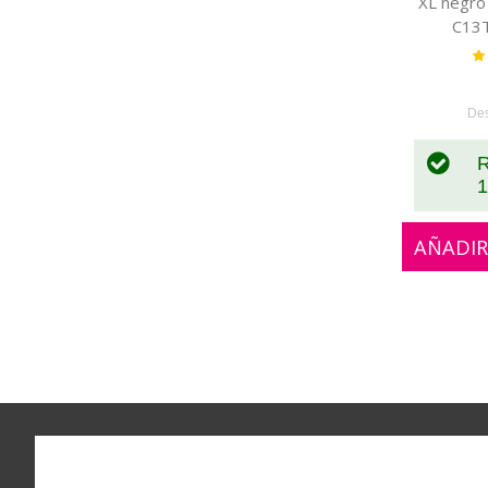
XL negro
C13
Va
De
R
1
AÑADIR