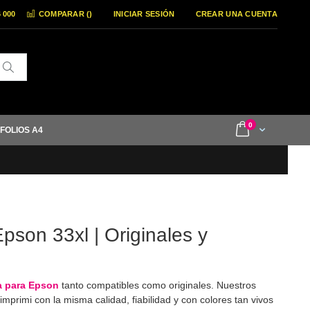
6 000
COMPARAR (
)
INICIAR SESIÓN
CREAR UNA CUENTA
Buscar
items
0
Cart
 FOLIOS A4
pson 33xl | Originales y
a para Epson
tanto compatibles como originales. Nuestros
mprimi con la misma calidad, fiabilidad y con colores tan vivos