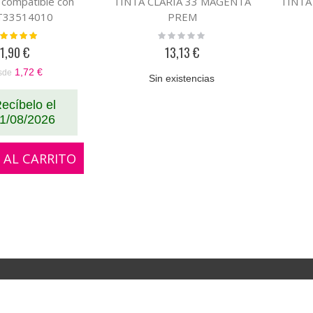
 compatible con
TINTA CLARIA 33 MAGENTA
TINTA
T33514010
PREM
loración:
Rating:
100%
0%
1,90 €
13,13 €
1,72 €
sde
Sin existencias
ecíbelo el
1/08/2026
 AL CARRITO