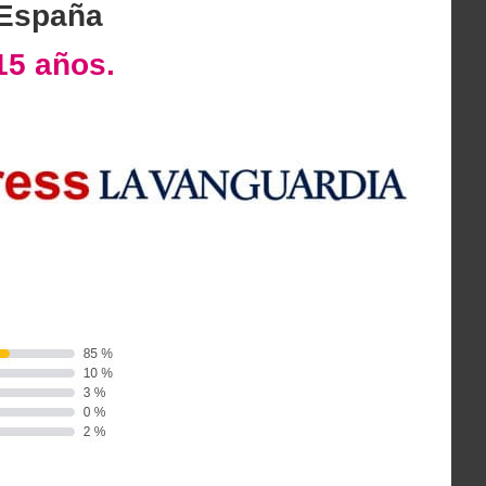
 España
15 años.