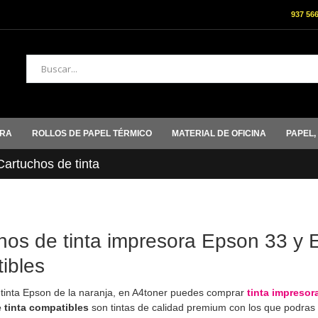
937 56
Buscar
ORA
ROLLOS DE PAPEL TÉRMICO
MATERIAL DE OFICINA
PAPEL,
rtuchos de tinta
hos de tinta impresora Epson 33 y E
ibles
tinta Epson de la naranja, en A4toner puedes comprar
tinta impresor
 tinta compatibles
son tintas de calidad premium con los que podras i