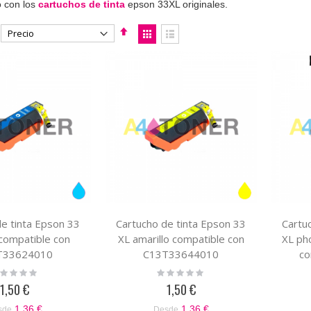
o con los
cartuchos de tinta
epson 33XL originales.
Fijar
Ver
Dirección
como
Parrilla
Lista
Descendente
e tinta Epson 33
Cartucho de tinta Epson 33
Cartu
compatible con
XL amarillo compatible con
XL ph
T33624010
C13T33644010
c
ting:
Rating:
%
0%
1,50 €
1,50 €
1,36 €
1,36 €
sde
Desde