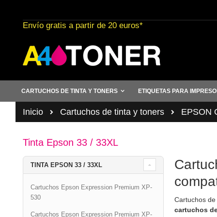
Ir
al
Envío gratis a partir de 20 euros*
contenido
CARTUCHOS DE TINTA Y TONERS
ETIQUETAS PARA IMPRES
Inicio
Cartuchos de tinta y toners
EPSON Ca
Tinta Epson 33 / 33XL
Cartuc
TINTA EPSON 33 / 33XL
compat
Cartuchos Epson Expression Premium XP-
530
Cartuchos de 
cartuchos de
Cartuchos Epson Expression Premium XP-