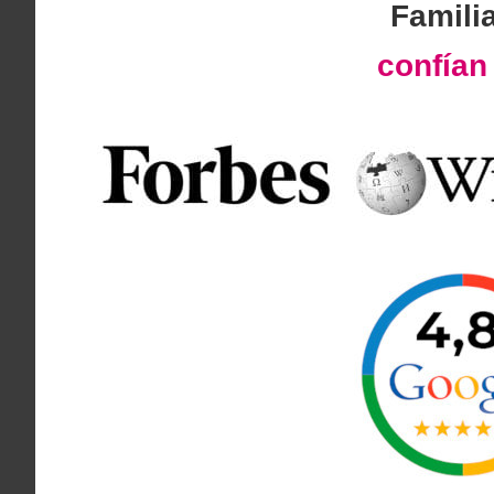
Famili
confía