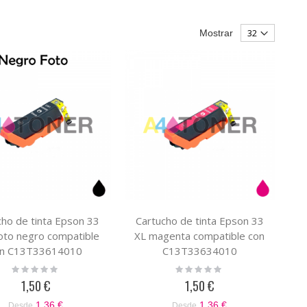
Mostrar
cho de tinta Epson 33
Cartucho de tinta Epson 33
oto negro compatible
XL magenta compatible con
on C13T33614010
C13T33634010
Rating:
Rating:
0%
0%
1,50 €
1,50 €
1,36 €
1,36 €
Desde
Desde