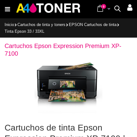
Ir
items
0
Cart
Buscar
al
contenido
Inicio
Cartuchos de tinta y toners
EPSON Cartuchos de tinta
Tinta Epson 33 / 33XL
Cartuchos Epson Expression Premium XP-
7100
Cartuchos de tinta Epson