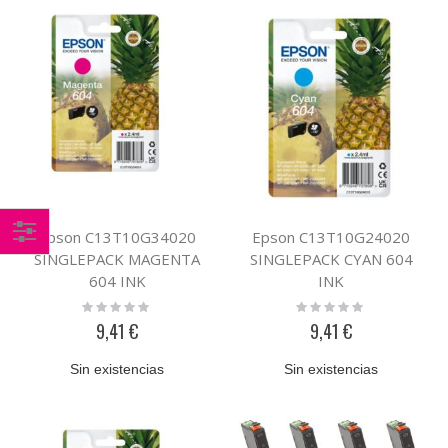
Epson C13T10G34020
Epson C13T10G24020
SINGLEPACK MAGENTA
SINGLEPACK CYAN 604
Comprar
604 INK
INK
por
Rating:
Rating:
0%
0%
9,41 €
9,41 €
Sin existencias
Sin existencias