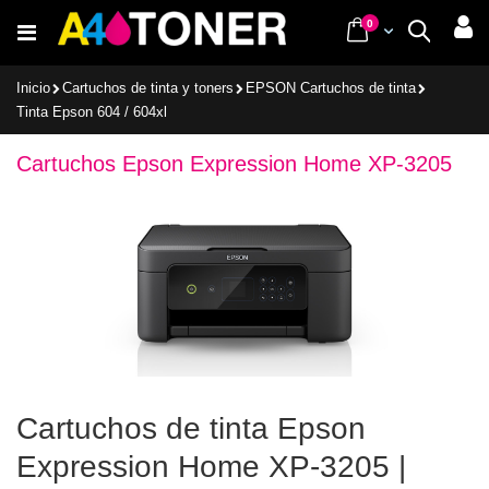
Ir
items
0
Cart
Buscar
al
contenido
Inicio
Cartuchos de tinta y toners
EPSON Cartuchos de tinta
Tinta Epson 604 / 604xl
Cartuchos Epson Expression Home XP-3205
Cartuchos de tinta Epson
Expression Home XP-3205 |