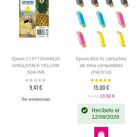
Epson C13T10G44020
Epson 604 XL cartuchos
SINGLEPACK YELLOW
de tinta compatibles
604 INK
(PACK10)
Rating:
Valoración:
0%
100%
9,41 €
15,00 €
13,50 €
Desde
Sin existencias
Recíbelo el
12/08/2026