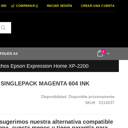
6 000
COMPARAR (
)
INICIAR SESIÓN
CREAR UNA CUENTA
Buscar
items
0
Cart
 FOLIOS A4
chos Epson Expression Home XP-2200
 SINGLEPACK MAGENTA 604 INK
Disponibilidad:
Disponible próximamente
SKU
0114537
sugerimos nuestra alternativa compatible
ena, cuesta menos y tiene garantía para