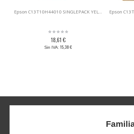
Epson C13T10H44010 SINGLEPACK YELLOW 604XL INK
Rating:
0%
18,61 €
15,38 €
Famili