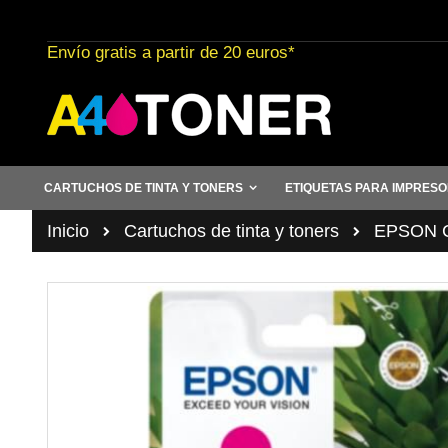
Ir
al
Envío gratis a partir de 20 euros*
contenido
CARTUCHOS DE TINTA Y TONERS
ETIQUETAS PARA IMPRES
Inicio
Cartuchos de tinta y toners
EPSON Ca
Saltar
al
final
de
la
galería
de
imágenes