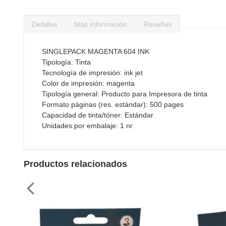
Saltar
al
Detalles
Más información
Reseñas
comienzo
de
la
SINGLEPACK MAGENTA 604 INK
galería
Tipología: Tinta
de
Tecnología de impresión: ink jet
imágenes
Color de impresión: magenta
Tipología general: Producto para Impresora de tinta
Formato páginas (res. estándar): 500 pages
Capacidad de tinta/tóner: Estándar
Unidades por embalaje: 1 nr
Productos relacionados