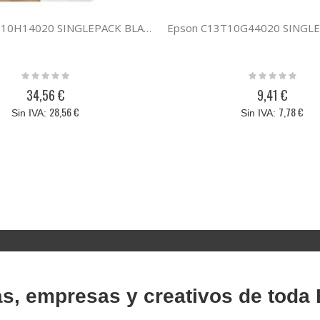
Epson C13T10H14020 SINGLEPACK BLACK 604XL INK
Rating:
Rating:
0%
0%
34,56 €
9,41 €
28,56 €
7,78 €
as, empresas y creativos de toda