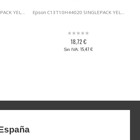
Epson C13T10G44020 SINGLEPACK YELLOW 604 INK
Epson C13T10H44020 SINGLEPACK YELLOW 604XL INK
Rating:
0%
18,72 €
15,47 €
 España