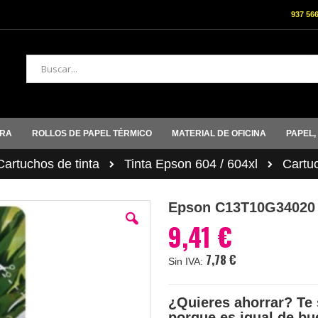
937 56
Buscar
ORA
ROLLOS DE PAPEL TÉRMICO
MATERIAL DE OFICINA
PAPEL,
rtuchos de tinta
Tinta Epson 604 / 604xl
Cartu
Epson C13T10G34020
9,41 €
7,78 €
¿Quieres ahorrar? Te 
porque es igual de bu