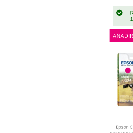
R
1
AÑADIR
Epson 