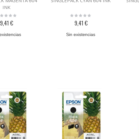
CK MAGENTA 604
SINGLEPACK CYAN 604 INK
SING
INK
ting:
Rating:
%
0%
9,41 €
9,41 €
existencias
Sin existencias