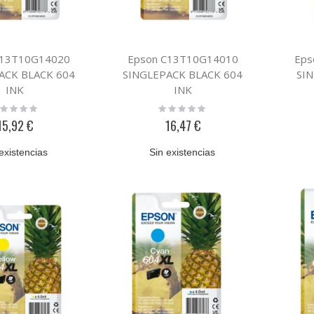
C13T10G14020
Epson C13T10G14010
Eps
ACK BLACK 604
SINGLEPACK BLACK 604
SI
INK
INK
ting:
Rating:
%
0%
15,92 €
16,47 €
existencias
Sin existencias