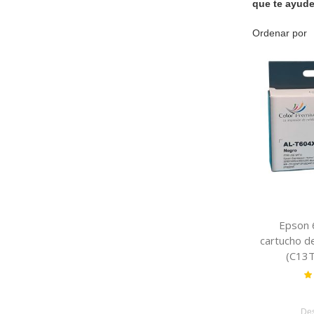
que te ayud
Ordenar por
Epson 
cartucho d
(C13
Va
De