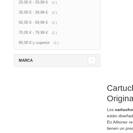
20,00 €
-
29,99 €
artículo
1
30,00 €
-
39,99 €
artículo
2
50,00 €
-
59,99 €
artículo
1
70,00 €
-
79,99 €
artículo
1
80,00 €
y superior
artículo
1
MARCA
Cartuc
Origin
Los
cartucho
están diseña
En A4toner re
tienen un pre