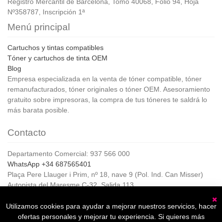
Registro Mercantil de Barcelona, Tomo 40068, Folio 94, Hoja
Nº358787, Inscripción 1ª
Menú principal
Cartuchos y tintas compatibles
Tóner y cartuchos de tinta OEM
Blog
Empresa especializada en la venta de tóner compatible, tóner
remanufacturados, tóner originales o tóner OEM. Asesoramiento
gratuito sobre impresoras, la compra de tus tóneres te saldrá lo
más barata posible.
Contacto
Departamento Comercial: 937 566 000
WhatsApp +34 687565401
Plaça Pere Llauger i Prim, nº 18, nave 9 (Pol. Ind. Can Misser)
Autopista del Maresme C-32, Salida 113
08360, Canet de Mar (Barcelona)
Horario de Atención al cliente:
Utilizamos cookies para ayudar a mejorar nuestros servicios, hacer
C
De lunes a jueves de 8:00 a 17:00,
ofertas personales y mejorar tu experiencia. Si quieres más