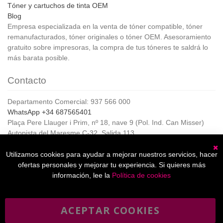
Tóner y cartuchos de tinta OEM
Blog
Empresa especializada en la venta de tóner compatible, tóner
remanufacturados, tóner originales o tóner OEM. Asesoramiento
gratuito sobre impresoras, la compra de tus tóneres te saldrá lo
más barata posible.
Contacto
Departamento Comercial: 937 566 000
WhatsApp +34 687565401
Plaça Pere Llauger i Prim, nº 18, nave 9 (Pol. Ind. Can Misser)
Autopista del Maresme C-32, Salida 113
08360, Canet de Mar (Barcelona)
Horario de Atención al cliente:
Utilizamos cookies para ayudar a mejorar nuestros servicios, hacer
C
De lunes a jueves de 8:00 a 17:00,
ofertas personales y mejorar tu experiencia. Si quieres más
Viernes de 8:00 a 15:00
información, lee la
Política de cookies
ACEPTAR COOKIES