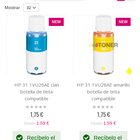
Dirección
como
Parrilla
List
Mostrar
Descendente
NEW
NEW
HP 31 1VU26AE cian
HP 31 1VU28AE amarillo
botella de tinta
botella de tinta
compatible
compatible
Rating:
Rating:
0%
0%
1,75 €
1,75 €
1,59 €
1,59 €
Desde
Desde
Recíbelo el
Recíbelo el