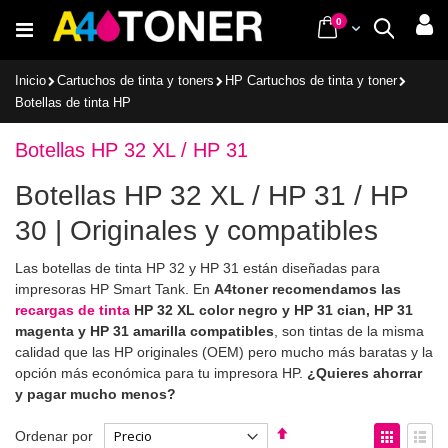
Ir
items
0
Cart
Buscar
al
contenido
Inicio
Cartuchos de tinta y toners
HP Cartuchos de tinta y toner
Botellas de tinta HP
Botellas HP 32 XL / HP 31
Botellas HP 32 XL / HP 31 / HP
30 | Originales y compatibles
Las botellas de tinta HP 32 y HP 31 están diseñadas para
impresoras HP Smart Tank. En
A4toner recomendamos las
recargas de tinta
HP 32 XL color negro y HP 31 cian, HP 31
magenta y HP 31 amarilla compatibles
, son tintas de la misma
calidad que las HP originales (OEM) pero mucho más baratas y la
opción más económica para tu impresora HP.
¿Quieres ahorrar
y pagar mucho menos?
Fijar
Ver
Ordenar por