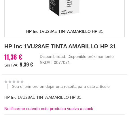
HP Inc 1VU28AE TINTA AMARILLO HP 31
Saltar
HP Inc 1VU28AE TINTA AMARILLO HP 31
al
comienzo
11,36 €
Disponibilidad:
Disponible próximamente
de
SKU
0077071
9,39 €
la
galería
de
imágenes
Sea el primero en dejar una reseña para este artículo
HP Inc 1VU28AE TINTA AMARILLO HP 31
Notificarme cuando este producto vuelva a stock